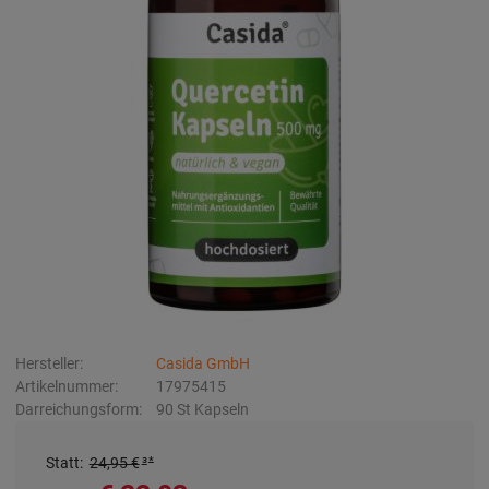
Hersteller:
Casida GmbH
Artikelnummer:
17975415
Darreichungsform:
90
St
Kapseln
Statt
:
24,95 €
³