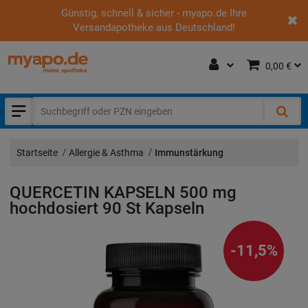
Günstig, schnell & sicher - myapo.de Ihre
Versandapotheke aus Deutschland!
0,00 €
Startseite
Allergie & Asthma
Immunstärkung
QUERCETIN KAPSELN 500 mg
hochdosiert
90 St
Kapseln
-11,5%