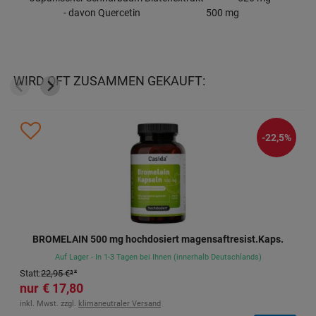
- davon Quercetin 500 mg
WIRD OFT ZUSAMMEN GEKAUFT:
-22,5%
BROMELAIN 500 mg hochdosiert magensaftresist.Kaps.
Auf Lager - In 1-3 Tagen bei Ihnen (innerhalb Deutschlands)
Statt
:
22,95 €
³
17,80 €
inkl. Mwst. zzgl.
klimaneutraler Versand