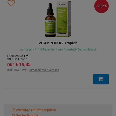
-20,5%
VITAMIN D3 K2 Tropfen
Auf Lager - In 1-3 Tagen bei Ihnen (innerhalb Deutschlands)
Statt
:
24,95 €
³
397,00 €
pro 1 l
19,85 €
inkl. Mwst. zzgl.
klimaneutraler Versand
Wichtige Pflichtangaben
Suche Produkt