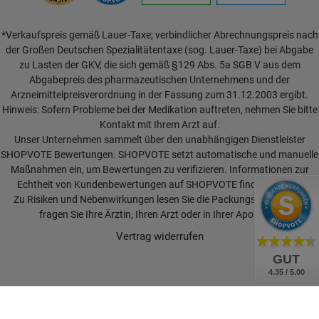
*Verkaufspreis gemäß Lauer-Taxe; verbindlicher Abrechnungspreis nach
der Großen Deutschen Spezialitätentaxe (sog. Lauer-Taxe) bei Abgabe
zu Lasten der GKV, die sich gemäß §129 Abs. 5a SGB V aus dem
Abgabepreis des pharmazeutischen Unternehmens und der
Arzneimittelpreisverordnung in der Fassung zum 31.12.2003 ergibt.
Hinweis: Sofern Probleme bei der Medikation auftreten, nehmen Sie bitte
Kontakt mit Ihrem Arzt auf.
Unser Unternehmen sammelt über den unabhängigen Dienstleister
SHOPVOTE Bewertungen. SHOPVOTE setzt automatische und manuelle
Maßnahmen ein, um Bewertungen zu verifizieren.
Informationen zur
Echtheit von Kundenbewertungen auf SHOPVOTE finden Sie hier.
Zu Risiken und Nebenwirkungen lesen Sie die Packungsbeilage und
fragen Sie Ihre Ärztin, Ihren Arzt oder in Ihrer Apotheke.
Vertrag widerrufen
GUT
4.35 / 5.00