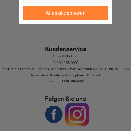
Sichere Bezahlung
Alles akzeptieren
Gute Bewertungen
Kundenservice
Bestell-Hotline:
*
0180 3065 000
*9ct/min aus dem dt. Festnetz, Mobilfunk max. 42ct/min Mo-Fr 9-18h, Sa 9-12h
Kostenfreie Beratung durch pharm. Personal
Telefon: 0800 3065000
Folgen Sie uns