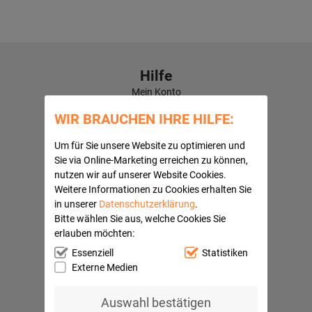
Hilfe
Mein Konto
Kontaktformular
WIR BRAUCHEN IHRE HILFE:
Häufige Fragen
Versandkosten
Um für Sie unsere Website zu optimieren und
Kundenbewertungen
Sie via Online-Marketing erreichen zu können,
nutzen wir auf unserer Website Cookies.
Quick Navi:
Weitere Informationen zu Cookies erhalten Sie
Partnerprogramme
in unserer
Datenschutzerklärung
.
AGB
Bitte wählen Sie aus, welche Cookies Sie
Datenschutz
erlauben möchten:
Widerrufsbelehrung
Impressum
Essenziell
Statistiken
Barrierefreiheitserklärung
Externe Medien
Ihre Vorteile
Auswahl bestätigen