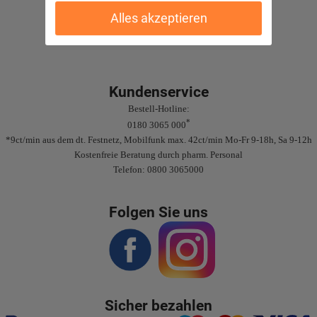
Gute Bewertungen
Alles akzeptieren
Kundenservice
Bestell-Hotline:
*
0180 3065 000
*9ct/min aus dem dt. Festnetz, Mobilfunk max. 42ct/min Mo-Fr 9-18h, Sa 9-12h
Kostenfreie Beratung durch pharm. Personal
Telefon: 0800 3065000
Folgen Sie uns
Sicher bezahlen