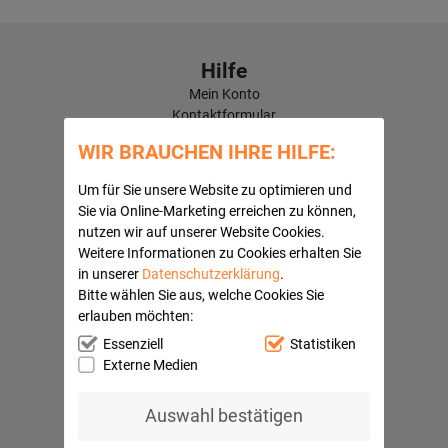
Hilfe
Mein Konto
Kontaktformular
Häufige Fragen
WIR BRAUCHEN IHRE HILFE:
Versandkosten
Kundenbewertungen
Um für Sie unsere Website zu optimieren und
Sie via Online-Marketing erreichen zu können,
Quick Navi:
nutzen wir auf unserer Website Cookies.
Partnerprogramme
Weitere Informationen zu Cookies erhalten Sie
AGB
in unserer
Datenschutzerklärung
.
Datenschutz
Bitte wählen Sie aus, welche Cookies Sie
Widerrufsbelehrung
erlauben möchten:
Impressum
Essenziell
Statistiken
Barrierefreiheitserklärung
Externe Medien
Ihre Vorteile
Auswahl bestätigen
Sichere Bezahlung