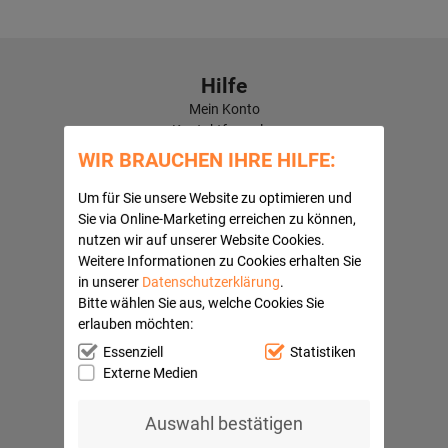
Hilfe
Mein Konto
Kontaktformular
Häufige Fragen
WIR BRAUCHEN IHRE HILFE:
Versandkosten
Kundenbewertungen
Um für Sie unsere Website zu optimieren und
Sie via Online-Marketing erreichen zu können,
Quick Navi:
nutzen wir auf unserer Website Cookies.
Partnerprogramme
Weitere Informationen zu Cookies erhalten Sie
AGB
in unserer
Datenschutzerklärung
.
Datenschutz
Bitte wählen Sie aus, welche Cookies Sie
Widerrufsbelehrung
erlauben möchten:
Impressum
Essenziell
Statistiken
Barrierefreiheitserklärung
Externe Medien
Ihre Vorteile
Auswahl bestätigen
Sichere Bezahlung