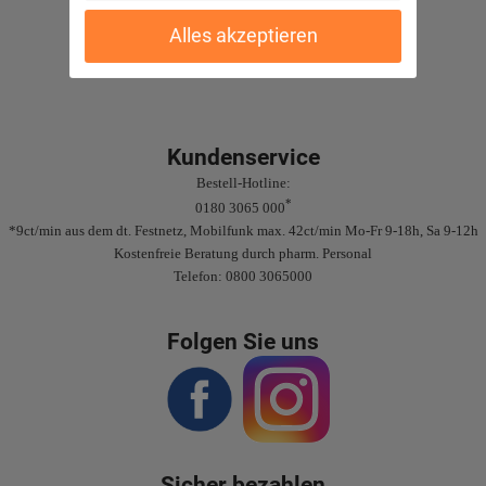
Gute Bewertungen
Alles akzeptieren
Kundenservice
Bestell-Hotline:
*
0180 3065 000
*9ct/min aus dem dt. Festnetz, Mobilfunk max. 42ct/min Mo-Fr 9-18h, Sa 9-12h
Kostenfreie Beratung durch pharm. Personal
Telefon: 0800 3065000
Folgen Sie uns
Sicher bezahlen