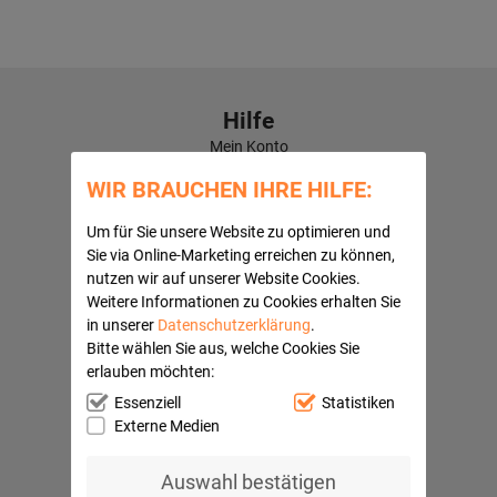
Hilfe
Mein Konto
Kontaktformular
WIR BRAUCHEN IHRE HILFE:
Häufige Fragen
Versandkosten
Um für Sie unsere Website zu optimieren und
Kundenbewertungen
Sie via Online-Marketing erreichen zu können,
nutzen wir auf unserer Website Cookies.
Quick Navi:
Weitere Informationen zu Cookies erhalten Sie
Partnerprogramme
in unserer
Datenschutzerklärung
.
AGB
Bitte wählen Sie aus, welche Cookies Sie
Datenschutz
erlauben möchten:
Widerrufsbelehrung
Impressum
Essenziell
Statistiken
Barrierefreiheitserklärung
Externe Medien
Ihre Vorteile
Auswahl bestätigen