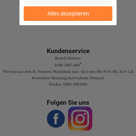
Sichere Bezahlung
Alles akzeptieren
Gute Bewertungen
Kundenservice
Bestell-Hotline:
*
0180 3065 000
*9ct/min aus dem dt. Festnetz, Mobilfunk max. 42ct/min Mo-Fr 9-18h, Sa 9-12h
Kostenfreie Beratung durch pharm. Personal
Telefon: 0800 3065000
Folgen Sie uns