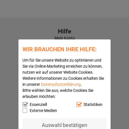
Hilfe
Mein Konto
Kontaktformular
WIR BRAUCHEN IHRE HILFE:
Häufige Fragen
Versandkosten
Um für Sie unsere Website zu optimieren und
Kundenbewertungen
Sie via Online-Marketing erreichen zu können,
nutzen wir auf unserer Website Cookies.
Quick Navi:
Weitere Informationen zu Cookies erhalten Sie
Partnerprogramme
in unserer
Datenschutzerklärung
.
AGB
Bitte wählen Sie aus, welche Cookies Sie
Datenschutz
erlauben möchten:
Widerrufsbelehrung
Impressum
Essenziell
Statistiken
Barrierefreiheitserklärung
Externe Medien
Ihre Vorteile
Auswahl bestätigen