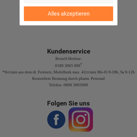
Sichere Bezahlung
Alles akzeptieren
Gute Bewertungen
Kundenservice
Bestell-Hotline:
*
0180 3065 000
*9ct/min aus dem dt. Festnetz, Mobilfunk max. 42ct/min Mo-Fr 9-18h, Sa 9-12h
Kostenfreie Beratung durch pharm. Personal
Telefon: 0800 3065000
Folgen Sie uns