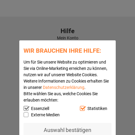
Hilfe
Mein Konto
Kontaktformular
WIR BRAUCHEN IHRE HILFE:
Häufige Fragen
Versandkosten
Um für Sie unsere Website zu optimieren und
Kundenbewertungen
Sie via Online-Marketing erreichen zu können,
Quick Navi:
nutzen wir auf unserer Website Cookies.
Weitere Informationen zu Cookies erhalten Sie
Partnerprogramme
in unserer
Datenschutzerklärung
.
AGB
Bitte wählen Sie aus, welche Cookies Sie
Datenschutz
erlauben möchten:
Widerrufsbelehrung
Impressum
Essenziell
Statistiken
Barrierefreiheitserklärung
Externe Medien
Ihre Vorteile
Auswahl bestätigen