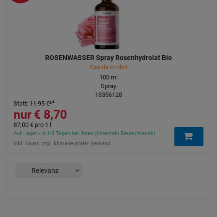
ROSENWASSER Spray Rosenhydrolat Bio
Casida GmbH
100
ml
Spray
18356128
Statt
:
11,95 €
³
8,70 €
87,00 €
pro 1 l
Auf Lager - In 1-3 Tagen bei Ihnen (innerhalb Deutschlands)
inkl. Mwst. zzgl.
klimaneutraler Versand