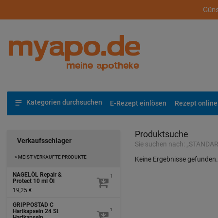
Güns
Kategorien durchsuchen
E-Rezept einlösen
Rezept online
Produktsuche
Verkaufsschlager
Sie suchen nach:
„
STANDA
» MEIST VERKAUFTE PRODUKTE
Keine Ergebnisse gefunden
NAGELÖL Repair &
1
Protect
10 ml
Öl
19,25 €
GRIPPOSTAD C
1
Hartkapseln
24 St
Hartkapseln