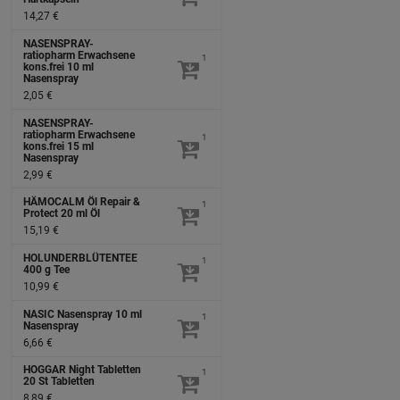
14,27 €
NASENSPRAY-
ratiopharm Erwachsene
1
kons.frei
10 ml
Nasenspray
2,05 €
NASENSPRAY-
ratiopharm Erwachsene
1
kons.frei
15 ml
Nasenspray
2,99 €
HÄMOCALM Öl Repair &
1
Protect
20 ml
Öl
15,19 €
HOLUNDERBLÜTENTEE
1
400 g
Tee
10,99 €
NASIC Nasenspray
10 ml
1
Nasenspray
6,66 €
HOGGAR Night Tabletten
1
20 St
Tabletten
8,89 €