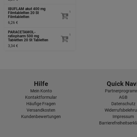
IBUFLAM akut 400 mg
1
Filmtabletten
20 St
Filmtabletten
6,26 €
PARACETAMOL-
1
ratiopharm 500 mg
Tabletten
20 St
Tabletten
3,34 €
Hilfe
Quick Navi
Mein Konto
Partnerprogra
Kontaktformular
AGB
Häufige Fragen
Datenschutz
Versandkosten
Widerrufsbelehr
Kundenbewertungen
Impressum
Barrierefreiheitserk