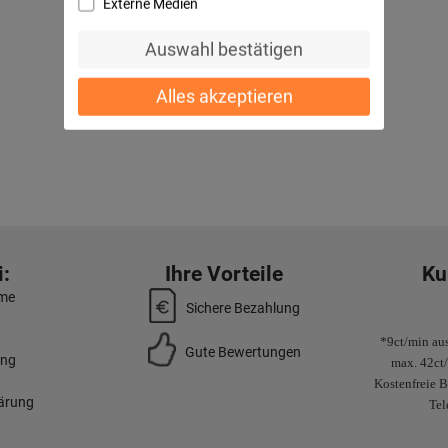
Externe Medien
Auswahl bestätigen
Alles akzeptieren
:
Ihre Vorteile
Ku
mme
Sichere Bezahlung
*9ct/min aus
Gute Bewertungen
ung
max. 42ct
Kostenfreie B
lärung
Tel