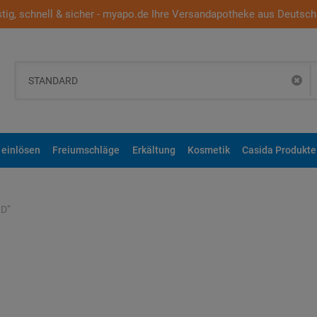
tig, schnell & sicher - myapo.de Ihre Versandapotheke aus Deutsch
 einlösen
Freiumschläge
Erkältung
Kosmetik
Casida Produkte
RD
“
.