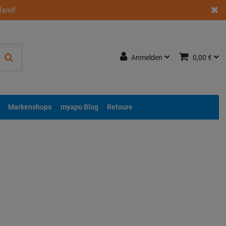
land!
Anmelden
0,00 €
Markenshops
myapo Blog
Retoure