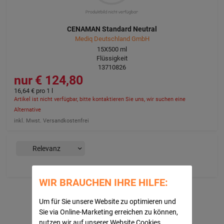
CENAMAN Standard Neutral
Mediq Deutschland GmbH
15X500
ml
Flüssigkeit
13710826
124,80 €
16,64 €
pro 1 l
Artikel ist nicht verfügbar, bitte kontaktieren Sie uns, wir suchen eine
Alternative
inkl. Mwst. Versandkostenfrei
WIR BRAUCHEN IHRE HILFE:
Um für Sie unsere Website zu optimieren und
Sie via Online-Marketing erreichen zu können,
nutzen wir auf unserer Website Cookies.