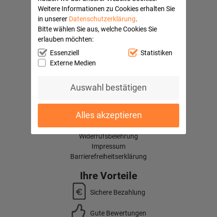
Weitere Informationen zu Cookies erhalten Sie
in unserer
Datenschutzerklärung
.
Hilfe
Bitte wählen Sie aus, welche Cookies Sie
Mein Konto
erlauben möchten:
Kontaktformular
Essenziell
Statistiken
Häufige Fragen
Externe Medien
Versandkosten
Kundenbewertungen
Auswahl bestätigen
Quick Navi:
Partnerprogramme
Alles akzeptieren
AGB
Datenschutz
Widerrufsbelehrung
Impressum
Barrierefreiheitserklärung
Ihre Vorteile
Sichere Bezahlung
Gute Bewertungen