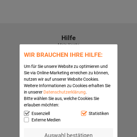
Hilfe
Mein Konto
Kontaktformular
WIR BRAUCHEN IHRE HILFE:
Häufige Fragen
Versandkosten
Um für Sie unsere Website zu optimieren und
Kundenbewertungen
Sie via Online-Marketing erreichen zu können,
nutzen wir auf unserer Website Cookies.
Quick Navi:
Weitere Informationen zu Cookies erhalten Sie
Partnerprogramme
in unserer
Datenschutzerklärung
.
AGB
Bitte wählen Sie aus, welche Cookies Sie
Datenschutz
erlauben möchten:
Widerrufsbelehrung
Essenziell
Statistiken
Impressum
Externe Medien
Barrierefreiheitserklärung
Ihre Vorteile
Auswahl bestätigen