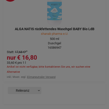
ALGA NATIS rückfettendes Waschgel BABY Bio LdB
shanab pharma e.U.
500
ml
Duschgel
16586947
Statt
:
17,68 €
³
16,80 €
33,60 €
pro 1 l
Artikel ist nicht verfügbar, bitte kontaktieren Sie uns, wir suchen eine
Alternative
inkl. Mwst. zzgl.
klimaneutraler Versand