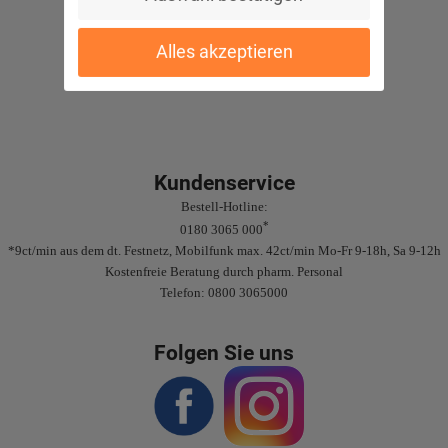
Sichere Bezahlung
Alles akzeptieren
Gute Bewertungen
Kundenservice
Bestell-Hotline:
*
0180 3065 000
*9ct/min aus dem dt. Festnetz, Mobilfunk max. 42ct/min Mo-Fr 9-18h, Sa 9-12h
Kostenfreie Beratung durch pharm. Personal
Telefon: 0800 3065000
Folgen Sie uns