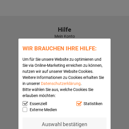
Hilfe
Mein Konto
Kontaktformular
WIR BRAUCHEN IHRE HILFE:
Häufige Fragen
Versandkosten
Um für Sie unsere Website zu optimieren und
Kundenbewertungen
Sie via Online-Marketing erreichen zu können,
Quick Navi:
nutzen wir auf unserer Website Cookies.
Weitere Informationen zu Cookies erhalten Sie
Partnerprogramme
in unserer
Datenschutzerklärung
.
AGB
Bitte wählen Sie aus, welche Cookies Sie
Datenschutz
erlauben möchten:
Widerrufsbelehrung
Impressum
Essenziell
Statistiken
Barrierefreiheitserklärung
Externe Medien
Ihre Vorteile
Auswahl bestätigen