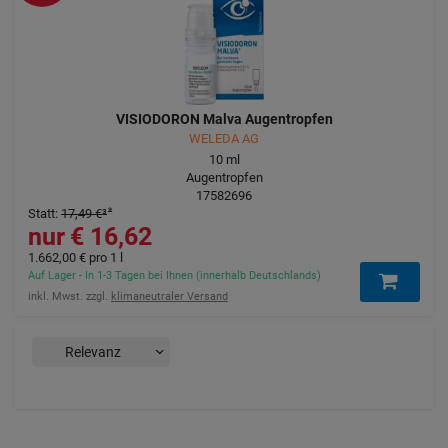
VISIODORON Malva Augentropfen
WELEDA AG
10
ml
Augentropfen
17582696
Statt
:
17,49 €
³
16,62 €
1.662,00 €
pro 1 l
Auf Lager - In 1-3 Tagen bei Ihnen (innerhalb Deutschlands)
inkl. Mwst. zzgl.
klimaneutraler Versand