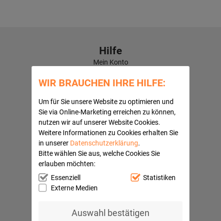
Hilfe
Mein Konto
Kontaktformular
WIR BRAUCHEN IHRE HILFE:
Häufige Fragen
Versandkosten
Um für Sie unsere Website zu optimieren und
Kundenbewertungen
Sie via Online-Marketing erreichen zu können,
Quick Navi:
nutzen wir auf unserer Website Cookies.
Weitere Informationen zu Cookies erhalten Sie
Partnerprogramme
in unserer
Datenschutzerklärung
.
AGB
Bitte wählen Sie aus, welche Cookies Sie
Datenschutz
erlauben möchten:
Widerrufsbelehrung
Impressum
Essenziell
Statistiken
Barrierefreiheitserklärung
Externe Medien
Ihre Vorteile
Auswahl bestätigen