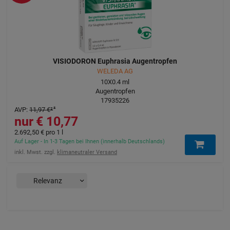
VISIODORON Euphrasia Augentropfen
WELEDA AG
10X0.4
ml
Augentropfen
17935226
AVP
:
11,97 €
²
10,77 €
2.692,50 €
pro 1 l
Auf Lager - In 1-3 Tagen bei Ihnen (innerhalb Deutschlands)
inkl. Mwst. zzgl.
klimaneutraler Versand