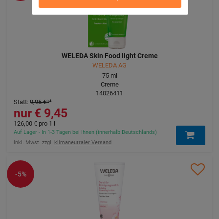
WELEDA Skin Food light Creme
WELEDA AG
75
ml
Creme
14026411
Statt
:
9,95 €
³
9,45 €
126,00 €
pro 1 l
Auf Lager - In 1-3 Tagen bei Ihnen (innerhalb Deutschlands)
inkl. Mwst. zzgl.
klimaneutraler Versand
-5%