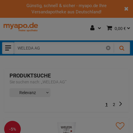
Günstig, schnell & sicher - myapo.de Ihre
Versandapotheke aus Deutschland!
0,00 €
PRODUKTSUCHE
Sie suchen nach:
„
WELEDA AG
“
Nächst
1
2
-5%