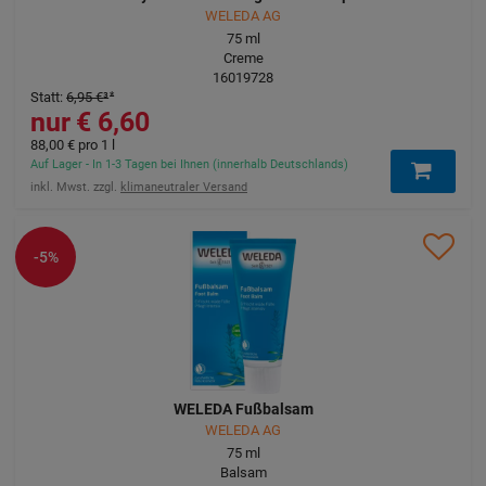
WELEDA AG
75
ml
Creme
16019728
Statt
:
6,95 €
³
6,60 €
88,00 €
pro 1 l
Auf Lager - In 1-3 Tagen bei Ihnen (innerhalb Deutschlands)
inkl. Mwst. zzgl.
klimaneutraler Versand
-5%
WELEDA Fußbalsam
WELEDA AG
75
ml
Balsam