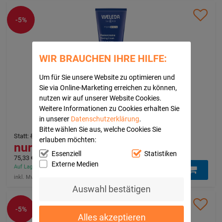
-5%
WIR BRAUCHEN IHRE HILFE:
Um für Sie unsere Website zu optimieren und
Sie via Online-Marketing erreichen zu können,
WELEDA for Men Rasiercreme
nutzen wir auf unserer Website Cookies.
WELEDA AG
Weitere Informationen zu Cookies erhalten Sie
75
ml
Creme
in unserer
Datenschutzerklärung
.
15815601
Bitte wählen Sie aus, welche Cookies Sie
Statt
:
5,95 €
³
erlauben möchten:
5,65 €
Essenziell
Statistiken
75,33 €
pro 1 l
Externe Medien
Auf Lager - In 1-3 Tagen bei Ihnen (innerhalb Deutschlands)
inkl. Mwst. zzgl.
klimaneutraler Versand
Auswahl bestätigen
-5%
Alles akzeptieren