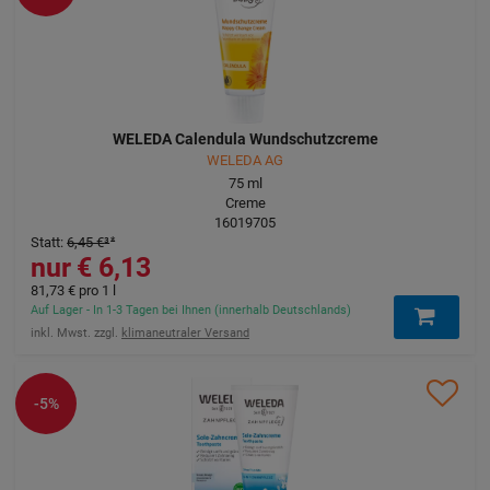
WELEDA Calendula Wundschutzcreme
WELEDA AG
75
ml
Creme
16019705
Statt
:
6,45 €
³
6,13 €
81,73 €
pro 1 l
Auf Lager - In 1-3 Tagen bei Ihnen (innerhalb Deutschlands)
inkl. Mwst. zzgl.
klimaneutraler Versand
-5%