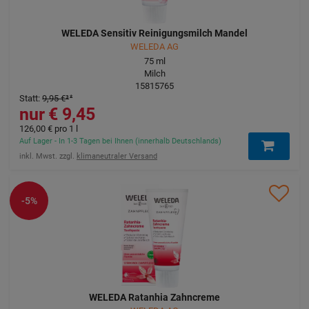
WELEDA Sensitiv Reinigungsmilch Mandel
WELEDA AG
75
ml
Milch
15815765
Statt
:
9,95 €
³
9,45 €
126,00 €
pro 1 l
Auf Lager - In 1-3 Tagen bei Ihnen (innerhalb Deutschlands)
inkl. Mwst. zzgl.
klimaneutraler Versand
-5%
WELEDA Ratanhia Zahncreme