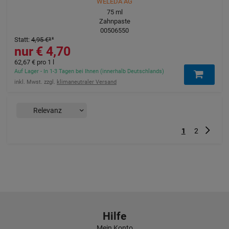
WELEDA AG
75
ml
Zahnpaste
00506550
Statt
:
4,95 €
³
4,70 €
62,67 €
pro 1 l
Auf Lager - In 1-3 Tagen bei Ihnen (innerhalb Deutschlands)
inkl. Mwst. zzgl.
klimaneutraler Versand
Nächst
1
2
Hilfe
Mein Konto