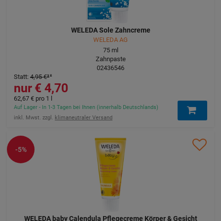
WELEDA Sole Zahncreme
WELEDA AG
75
ml
Zahnpaste
02436546
Statt
:
4,95 €
³
4,70 €
62,67 €
pro 1 l
Auf Lager - In 1-3 Tagen bei Ihnen (innerhalb Deutschlands)
inkl. Mwst. zzgl.
klimaneutraler Versand
-5%
WELEDA baby Calendula Pflegecreme Körper & Gesicht