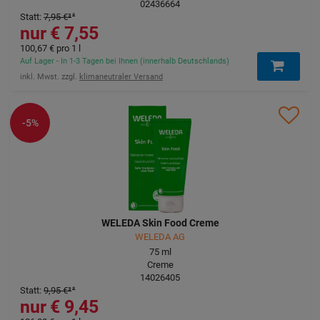
02436664
Statt
:
7,95 €
³
7,55 €
100,67 €
pro 1 l
Auf Lager - In 1-3 Tagen bei Ihnen (innerhalb Deutschlands)
inkl. Mwst. zzgl.
klimaneutraler Versand
-5%
WELEDA Skin Food Creme
WELEDA AG
75
ml
Creme
14026405
Statt
:
9,95 €
³
9,45 €