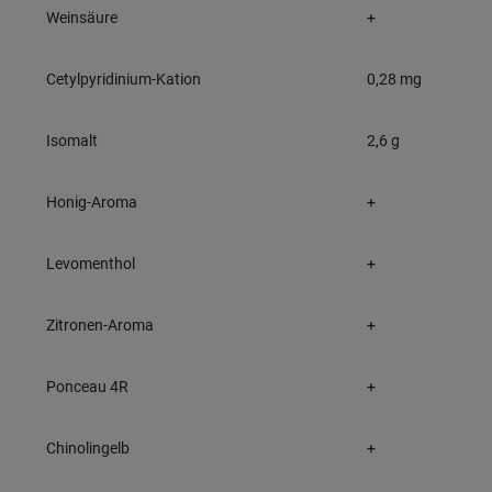
Weinsäure
+
Cetylpyridinium-Kation
0,28 mg
Isomalt
2,6 g
Honig-Aroma
+
Levomenthol
+
Zitronen-Aroma
+
Ponceau 4R
+
Chinolingelb
+