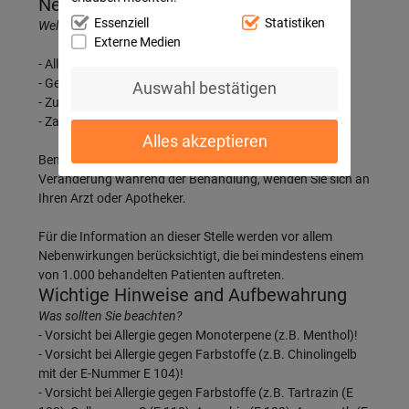
Nebenwirkungen
Essenziell
Statistiken
Welche unerwünschten Wirkungen können auftreten?
Externe Medien
- Allergische Reaktionen
- Gestörte Wundheilung
Auswahl bestätigen
- Zungenverfärbung
- Zahnverfärbung
Alles akzeptieren
Bemerken Sie eine Befindlichkeitsstörung oder
Veränderung während der Behandlung, wenden Sie sich an
Ihren Arzt oder Apotheker.
Für die Information an dieser Stelle werden vor allem
Nebenwirkungen berücksichtigt, die bei mindestens einem
von 1.000 behandelten Patienten auftreten.
Wichtige Hinweise and Aufbewahrung
Was sollten Sie beachten?
- Vorsicht bei Allergie gegen Monoterpene (z.B. Menthol)!
- Vorsicht bei Allergie gegen Farbstoffe (z.B. Chinolingelb
mit der E-Nummer E 104)!
- Vorsicht bei Allergie gegen Farbstoffe (z.B. Tartrazin (E