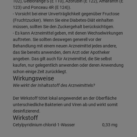
102), Gelborange S (E 110), Azorubin (E 122), Amaranth (E
123) und Ponceau 4R (E 124)).
- Vorsicht bei einer Unverträglichkeit gegenüber Fructose
(Fruchtzucker). Wenn Sie eine Diabetes-Diät einhalten
müssen, sollten Sie den Zuckergehalt berücksichtigen.
- Es kann Arzneimittel geben, mit denen Wechselwirkungen
auftreten. Sie sollten deswegen generell vor der
Behandlung mit einem neuen Arzneimittel jedes andere,
das Sie bereits anwenden, dem Arzt oder Apotheker
angeben. Das gilt auch für Arzneimittel, die Sie selbst
kaufen, nur gelegentlich anwenden oder deren Anwendung
schon einige Zeit zurückliegt.
Wirkungsweise
Wie wirkt der Inhaltsstoff des Arzneimittels?
Der Wirkstoff tötet lokal angewendet an der Oberfläche
unterschiedliche Bakterien und Viren ab und wirkt somit
desinfizierend.
Wirkstoff
Cetylpyridinium chlorid-1-Wasser
0,33 mg