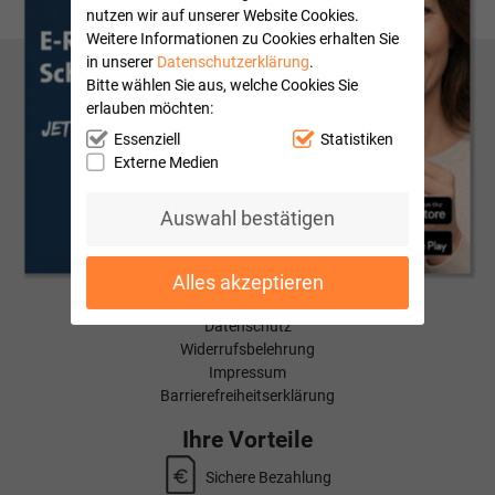
nutzen wir auf unserer Website Cookies.
Weitere Informationen zu Cookies erhalten Sie
in unserer
Datenschutzerklärung
.
Bitte wählen Sie aus, welche Cookies Sie
Hilfe
erlauben möchten:
Mein Konto
Essenziell
Statistiken
Kontaktformular
Externe Medien
Häufige Fragen
Versandkosten
Kundenbewertungen
Auswahl bestätigen
Quick Navi:
Partnerprogramme
Alles akzeptieren
AGB
Datenschutz
Widerrufsbelehrung
Impressum
Barrierefreiheitserklärung
Ihre Vorteile
Sichere Bezahlung