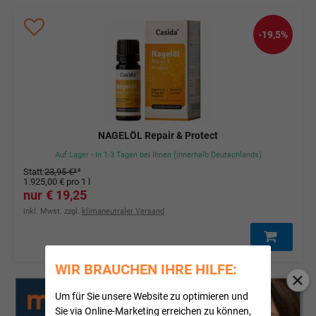
-19,5%
NAGELÖL Repair & Protect
Auf Lager - In 1-3 Tagen bei Ihnen (innerhalb Deutschlands)
Statt
:
23,95 €
³
1.925,00 €
pro 1 l
19,25 €
inkl. Mwst. zzgl.
klimaneutraler Versand
WIR BRAUCHEN IHRE HILFE:
Um für Sie unsere Website zu optimieren und
Sie via Online-Marketing erreichen zu können,