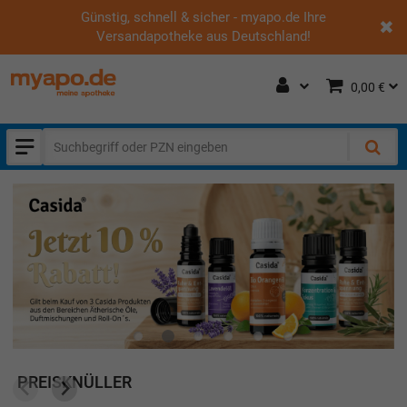
Günstig, schnell & sicher - myapo.de Ihre
Versandapotheke aus Deutschland!
0,00 €
PREISKNÜLLER