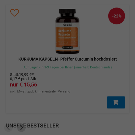
-22%
KURKUMA KAPSELN+Pfeffer Curcumin hochdosiert
Auf Lager - In 1-3 Tagen bei Ihnen (innerhalb Deutschlands)
Statt
:
19,99 €
³
0,17 €
pro 1 Stk
15,56 €
inkl. Mwst. zzgl.
klimaneutraler Versand
UNSERE BESTSELLER