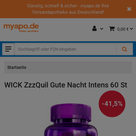
Günstig, schnell & sicher - myapo.de Ihre
Versandapotheke aus Deutschland!
0,00 €
Startseite
WICK ZzzQuil Gute Nacht Intens
60 St
-41,5%