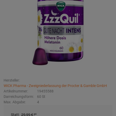
Hersteller:
WICK Pharma - Zweigniederlassung der Procter & Gamble GmbH
Artikelnummer:
19455588
Darreichungsform:
60
St
Max. Abgabe:
4
Statt
:
29,99 €
³