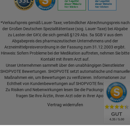
*Verkaufspreis gemäß Lauer-Taxe; verbindlicher Abrechnungspreis nach
der Großen Deutschen Spezialitätentaxe (sog. Lauer-Taxe) bei Abgabe
zu Lasten der GKV, die sich gemäß §129 Abs. 5a SGB V aus dem
Abgabepreis des pharmazeutischen Unternehmens und der
Arzneimittelpreisverordnung in der Fassung zum 31.12.2003 ergibt.
Hinweis: Sofern Probleme bei der Medikation auftreten, nehmen Sie bitte
Kontakt mit Ihrem Arzt auf.
Unser Unternehmen sammelt über den unabhängigen Dienstleister
SHOPVOTE Bewertungen. SHOPVOTE setzt automatische und manuelle
Maßnahmen ein, um Bewertungen zu verifizieren.
Informationen zur
Echtheit von Kundenbewertungen auf SHOPVOTE finden Sie hier.
Zu Risiken und Nebenwirkungen lesen Sie die Packungsbeilage und
fragen Sie Ihre Ärztin, Ihren Arzt oder in Ihrer Apotheke.
Vertrag widerrufen
GUT
4.35 / 5.00