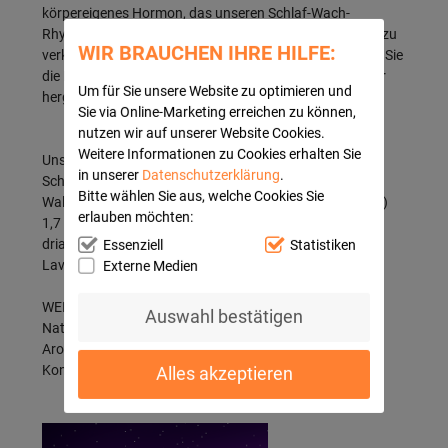
körpereigenes Hormon, das unseren Schlaf-Wach-
Rhythmus reguliert und dazu beiträgt, die Einschlafzeit zu
WIR BRAUCHEN IHRE HILFE:
verkürzen**. Nehmen Sie es bei Bedarf ein und beenden Sie
die Einnahme, sobald Ihr Schlaf-Wach-Rhythmus wieder
Um für Sie unsere Website zu optimieren und
hergestellt ist.
Sie via Online-Marketing erreichen zu können,
nutzen wir auf unserer Website Cookies.
Weitere Informationen zu Cookies erhalten Sie
Unsere Weichgummis von Europa's Nr. 1
in unserer
Datenschutzerklärung
.
1
Schlafmarke
haben einen natürlichen
Bitte wählen Sie aus, welche Cookies Sie
Waldfruchtgeschmack und enthalten (pro Weichgummi)
erlauben möchten:
1,7 mg Melatonin, 2,8 mg Vitamin B
, 30 mg Bal-
6
drianextrakt, 10 mg Kamillenextrakt, 10 mg
Essenziell
Statistiken
Lavendelextrakt.
Externe Medien
WEICHGUMMIS MIT WALDFRUCHTGESCHMACK:
Auswahl bestätigen
Natürlicher Waldfruchtgeschmack, ohne künstliche
Aromen, Farbstoffe, Süßungsmittel und
Konservierungsstoffe, laktose- und glutenfrei.
Alles akzeptieren