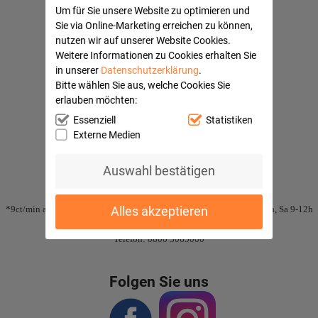
Um für Sie unsere Website zu optimieren und
Ihre Vorteile
Sie via Online-Marketing erreichen zu können,
nutzen wir auf unserer Website Cookies.
Sichere Bezahlung
Weitere Informationen zu Cookies erhalten Sie
in unserer
Datenschutzerklärung
.
Gute Bewertungen
Bitte wählen Sie aus, welche Cookies Sie
erlauben möchten:
Essenziell
Statistiken
Externe Medien
Kundenservice
Auswahl bestätigen
Bestell-Hotline:
*
0180 3065 000
*9ct/min aus dem dt. Festnetz, Mobilfunk max. 42ct/min Mo-Fr 9-18h, Sa 9-12h
Alles akzeptieren
Kostenfreie Beratung durch pharm. Personal
Telefon: 0800 3065000
Folgen Sie uns