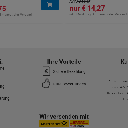
AVP
:
17,60 €
²
14,27 €
5 €
inkl. Mwst. zzgl.
klimaneutraler Versand
limaneutraler Versand
:
Ihre Vorteile
Ku
mme
Sichere Bezahlung
*9ct/min aus
Gute Bewertungen
ung
max. 42ct
Kostenfreie B
lärung
Tel
Wir versenden mit