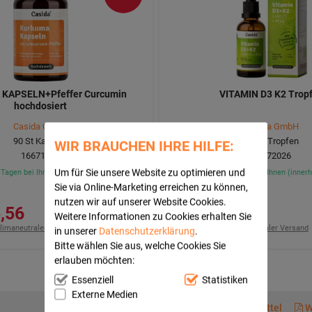
KAPSELN+Pfeffer Curcumin
VITAMIN D3 K2 Trop
hochdosiert
Casida GmbH
Casida GmbH
90
St
Kapseln
50
ml
Tropfen
WIR BRAUCHEN IHRE HILFE:
16671995
16672026
3 Tagen bei Ihnen (innerhalb Deutschlands)
Auf Lager - In 1-3 Tagen bei Ihnen (inne
Um für Sie unsere Website zu optimieren und
Sie via Online-Marketing erreichen zu können,
Statt
:
24,95 €
³
397,00 €
pro 1 l
nutzen wir auf unserer Website Cookies.
56 €
19,85 €
Weitere Informationen zu Cookies erhalten Sie
limaneutraler Versand
inkl. Mwst. zzgl.
klimaneutraler Versand
in unserer
Datenschutzerklärung
.
Bitte wählen Sie aus, welche Cookies Sie
erlauben möchten:
Essenziell
Statistiken
Externe Medien
Beipackzettel
W