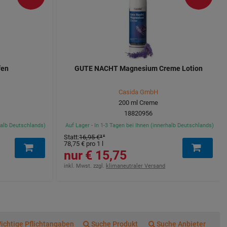
fen
GUTE NACHT Magnesium Creme Lotion
Casida GmbH
200
ml
Creme
18820956
rhalb Deutschlands)
Auf Lager - In 1-3 Tagen bei Ihnen (innerhalb Deutschlands)
Statt
:
16,95 €
³
78,75 €
pro 1 l
15,75 €
inkl. Mwst. zzgl.
klimaneutraler Versand
ichtige Pflichtangaben
Suche Produkt
Suche Anbieter