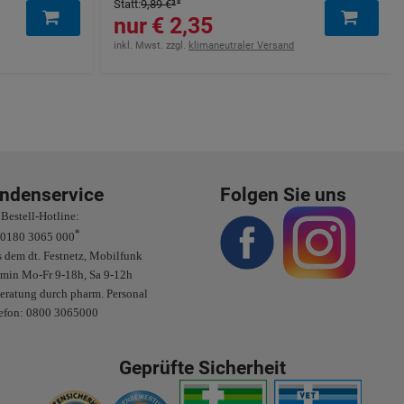
Statt
:
9,89 €
³
2,35 €
inkl. Mwst. zzgl.
klimaneutraler Versand
ndenservice
Folgen Sie uns
Bestell-Hotline:
*
0180 3065 000
 dem dt. Festnetz, Mobilfunk
/min Mo-Fr 9-18h, Sa 9-12h
eratung durch pharm. Personal
efon: 0800 3065000
Geprüfte Sicherheit