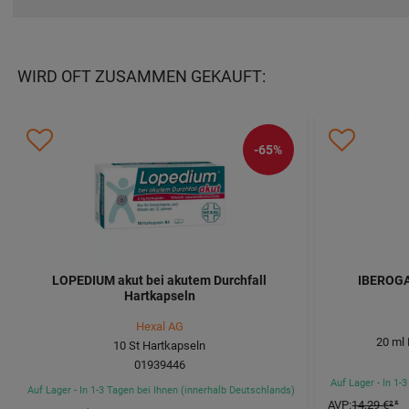
WIRD OFT ZUSAMMEN GEKAUFT:
-65%
LOPEDIUM akut bei akutem Durchfall
IBEROGAS
Hartkapseln
Hexal AG
20
ml
10
St
Hartkapseln
01939446
Auf Lager - In 1-
Auf Lager - In 1-3 Tagen bei Ihnen (innerhalb Deutschlands)
AVP
:
14,29 €
²