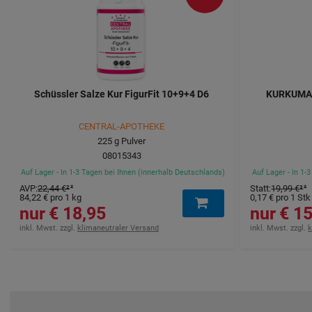
Schüssler Salze Kur FigurFit 10+9+4 D6
KURKUMA 
CENTRAL-APOTHEKE
225
g
Pulver
08015343
Auf Lager - In 1-3 Tagen bei Ihnen (innerhalb Deutschlands)
Auf Lager - In 1-
AVP
:
22,44 €
²
Statt
:
19,99 €
³
84,22 €
pro 1 kg
0,17 €
pro 1 Stk
18,95 €
15,
inkl. Mwst. zzgl.
klimaneutraler Versand
inkl. Mwst. zzgl.
k