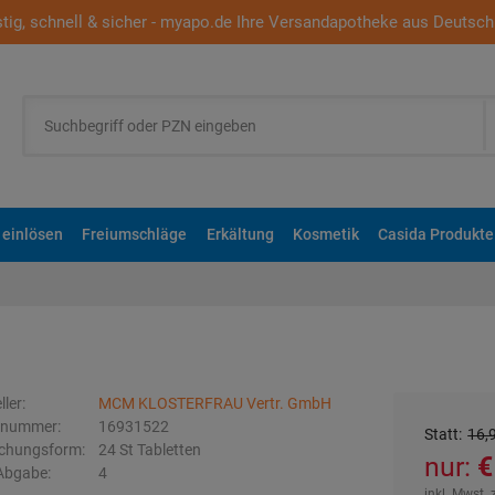
tig, schnell & sicher - myapo.de Ihre Versandapotheke aus Deutsch
 einlösen
Freiumschläge
Erkältung
Kosmetik
Casida Produkte
ller:
MCM KLOSTERFRAU Vertr. GmbH
elnummer:
16931522
Statt
:
16,
ichungsform:
24
St
Tabletten
nur:
Abgabe:
4
inkl. Mwst. 