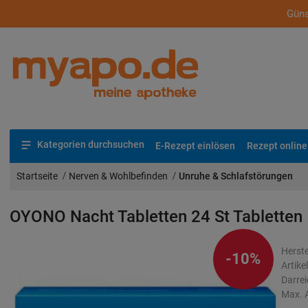
Güns
Kategorien durchsuchen
E-Rezept einlösen
Rezept online
Startseite
Nerven & Wohlbefinden
Unruhe & Schlafstörungen
OYONO Nacht Tabletten
24 St
Tabletten
Herste
-10%
Artik
Darre
Max. 