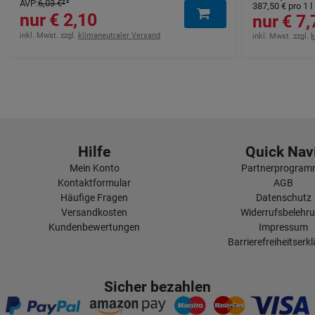
AVP
:
6,03 €
²
387,50 €
pro 1 l
2,10 €
7,7
inkl. Mwst. zzgl.
klimaneutraler Versand
inkl. Mwst. zzgl.
k
Hilfe
Quick Navi
Mein Konto
Partnerprogra
Kontaktformular
AGB
Häufige Fragen
Datenschutz
Versandkosten
Widerrufsbelehr
Kundenbewertungen
Impressum
Barrierefreiheitserk
Sicher bezahlen