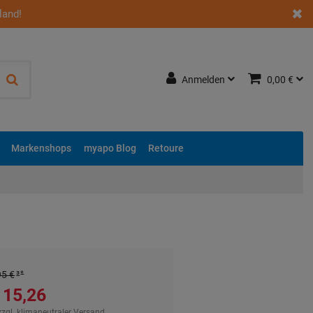
land!
Anmelden
0,00 €
Markenshops
myapo Blog
Retoure
95 €
³
15,26 €
zzgl.
klimaneutraler Versand