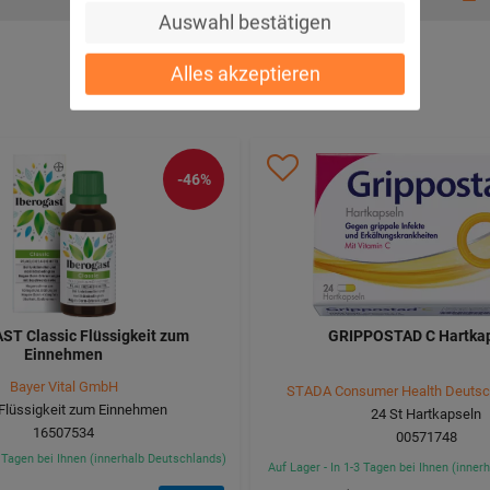
Auswahl bestätigen
Alles akzeptieren
-46%
T Classic Flüssigkeit zum
GRIPPOSTAD C Hartka
Einnehmen
Bayer Vital GmbH
STADA Consumer Health Deuts
Flüssigkeit zum Einnehmen
24
St
Hartkapseln
16507534
00571748
3 Tagen bei Ihnen (innerhalb Deutschlands)
Auf Lager - In 1-3 Tagen bei Ihnen (inne