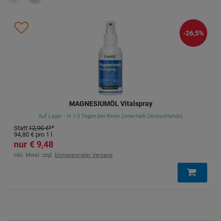
-26,5%
MAGNESIUMÖL Vitalspray
Auf Lager - In 1-3 Tagen bei Ihnen (innerhalb Deutschlands)
Statt
:
12,90 €
³
94,80 €
pro 1 l
9,48 €
inkl. Mwst. zzgl.
klimaneutraler Versand