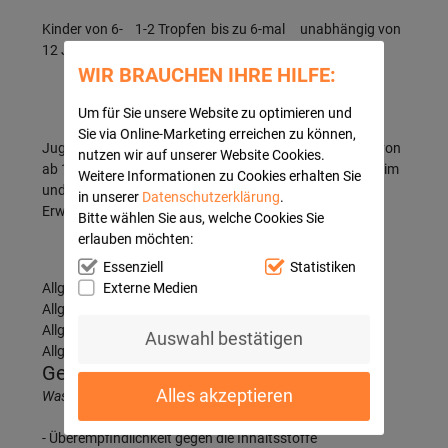
Kinder von 6-
1-2 Tropfen
bis zu 6-mal
unabhängig von
12 Jahren
täglich
der Mahlzeit
WIR BRAUCHEN IHRE HILFE:
(maximal 11
Tropfen)
Um für Sie unsere Website zu optimieren und
Sie via Online-Marketing erreichen zu können,
Jugendliche
5 Tropfen
bis zu 6-mal
unabhängig von
nutzen wir auf unserer Website Cookies.
ab 12 Jahren
täglich
der Mahlzeit (im
Weitere Informationen zu Cookies erhalten Sie
und
(maximal)
Abstand von
in unserer
Datenschutzerklärung
.
Erwachsene
jeweils 1/2-1
Bitte wählen Sie aus, welche Cookies Sie
Stunde)
erlauben möchten:
Essenziell
Statistiken
Externe Medien
Allgemeine Dosierungsempfehlung:
Allgemeine Dosierungsempfehlung:
Allgemeine Dosierungsempfehlung:
Auswahl bestätigen
Allgemeine Dosierungsempfehlung:
Gegenanzeigen
Alles akzeptieren
Was spricht gegen eine Anwendung?
- Überempfindlichkeit gegen die Inhaltsstoffe