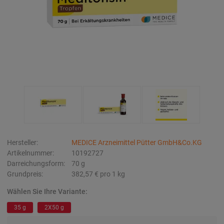
Hersteller:
MEDICE Arzneimittel Pütter GmbH&Co.KG
Artikelnummer:
10192727
Darreichungsform:
70
g
Grundpreis:
382,57 €
pro 1 kg
Wählen Sie Ihre Variante:
35 g
2X50 g