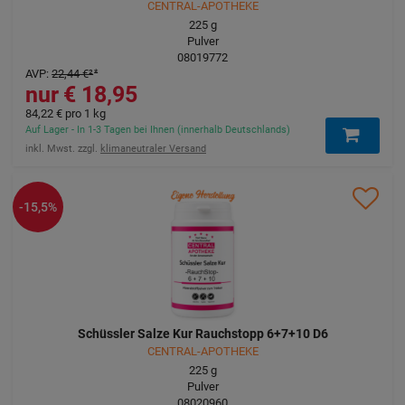
CENTRAL-APOTHEKE
225
g
Pulver
08019772
AVP
:
22,44 €
²
18,95 €
84,22 €
pro 1 kg
Auf Lager - In 1-3 Tagen bei Ihnen (innerhalb Deutschlands)
inkl. Mwst. zzgl.
klimaneutraler Versand
-15,5%
Schüssler Salze Kur Rauchstopp 6+7+10 D6
CENTRAL-APOTHEKE
225
g
Pulver
08020960