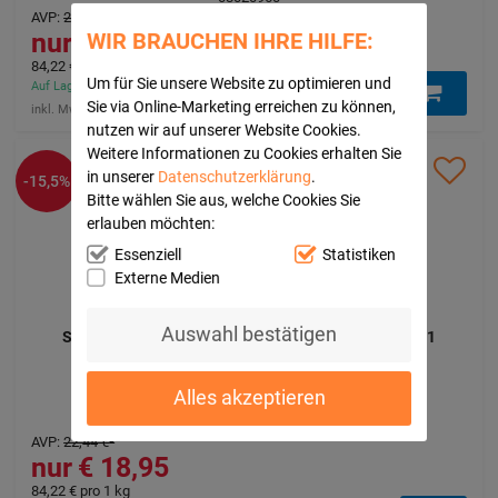
AVP
:
22,44 €
²
18,95 €
WIR BRAUCHEN IHRE HILFE:
84,22 €
pro 1 kg
Um für Sie unsere Website zu optimieren und
Auf Lager - In 1-3 Tagen bei Ihnen (innerhalb Deutschlands)
Sie via Online-Marketing erreichen zu können,
inkl. Mwst. zzgl.
klimaneutraler Versand
nutzen wir auf unserer Website Cookies.
Weitere Informationen zu Cookies erhalten Sie
in unserer
Datenschutzerklärung
.
-15,5%
Bitte wählen Sie aus, welche Cookies Sie
erlauben möchten:
Essenziell
Statistiken
Externe Medien
Auswahl bestätigen
Schüssler Salze Kur Schönheit Haut&Haar 1+4+8+11
CENTRAL-APOTHEKE
225
g
Alles akzeptieren
Pulver
08015461
AVP
:
22,44 €
²
18,95 €
84,22 €
pro 1 kg