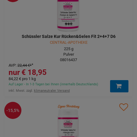
Schüssler Salze Kur Rücken&Gelen Fit 2+4+7 D6
CENTRAL-APOTHEKE
225
g
Pulver
08016437
AVP
:
22,44 €
²
18,95 €
84,22 €
pro 1 kg
Auf Lager - In 1-3 Tagen bei Ihnen (innerhalb Deutschlands)
inkl. Mwst. zzgl.
klimaneutraler Versand
-15,5%