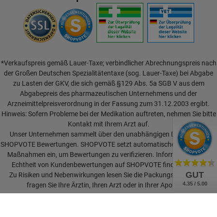
*Verkaufspreis gemäß Lauer-Taxe; verbindlicher Abrechnungspreis nach
der Großen Deutschen Spezialitätentaxe (sog. Lauer-Taxe) bei Abgabe
zu Lasten der GKV, die sich gemäß §129 Abs. 5a SGB V aus dem
Abgabepreis des pharmazeutischen Unternehmens und der
Arzneimittelpreisverordnung in der Fassung zum 31.12.2003 ergibt.
Hinweis: Sofern Probleme bei der Medikation auftreten, nehmen Sie bitte
Kontakt mit Ihrem Arzt auf.
Unser Unternehmen sammelt über den unabhängigen Dienstleister
SHOPVOTE Bewertungen. SHOPVOTE setzt automatische und manuelle
Maßnahmen ein, um Bewertungen zu verifizieren.
Informationen zur
Echtheit von Kundenbewertungen auf SHOPVOTE finden Sie hier.
GUT
Zu Risiken und Nebenwirkungen lesen Sie die Packungsbeilage und
4.35 / 5.00
fragen Sie Ihre Ärztin, Ihren Arzt oder in Ihrer Apotheke.
Vertrag widerrufen