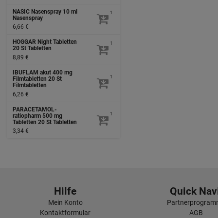
NASIC Nasenspray
10 ml
1
Nasenspray
6,66 €
HOGGAR Night Tabletten
1
20 St
Tabletten
8,89 €
IBUFLAM akut 400 mg
1
Filmtabletten
20 St
Filmtabletten
6,26 €
PARACETAMOL-
1
ratiopharm 500 mg
Tabletten
20 St
Tabletten
3,34 €
Hilfe
Quick Navi
Mein Konto
Partnerprogra
Kontaktformular
AGB