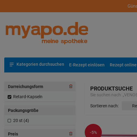
Güns
Kategorien durchsuchen
E-Rezept einlösen
Rezept online
Darreichungsform
PRODUKTSUCHE
Sie suchen nach:
„
VENOST
Retard-Kapseln
Sortieren nach:
Packungsgröße
20 st (4)
-5%
Preis