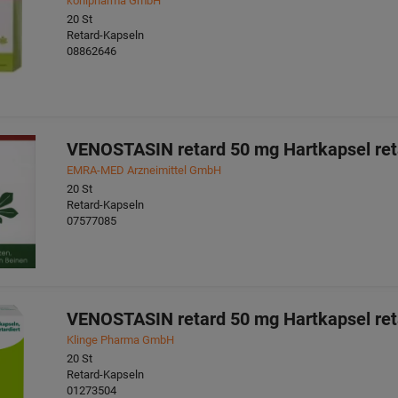
kohlpharma GmbH
20
St
Retard-Kapseln
08862646
VENOSTASIN retard 50 mg Hartkapsel ret
EMRA-MED Arzneimittel GmbH
20
St
Retard-Kapseln
07577085
VENOSTASIN retard 50 mg Hartkapsel ret
Klinge Pharma GmbH
20
St
Retard-Kapseln
01273504