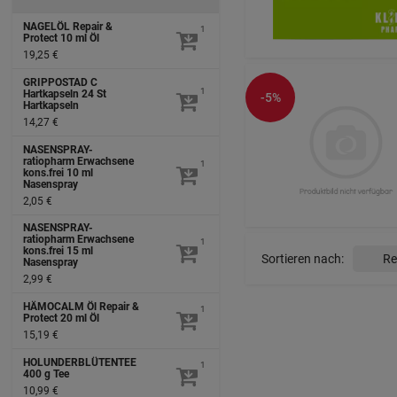
NAGELÖL Repair &
1
Protect
10 ml
Öl
19,25 €
GRIPPOSTAD C
1
Hartkapseln
24 St
-5%
Hartkapseln
14,27 €
NASENSPRAY-
ratiopharm Erwachsene
1
kons.frei
10 ml
Nasenspray
2,05 €
NASENSPRAY-
ratiopharm Erwachsene
1
kons.frei
15 ml
Sortieren nach:
Nasenspray
2,99 €
HÄMOCALM Öl Repair &
1
Protect
20 ml
Öl
15,19 €
HOLUNDERBLÜTENTEE
1
400 g
Tee
10,99 €