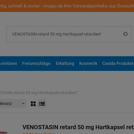
tig, schnell & sicher - myapo.de Ihre Versandapotheke aus Deutsch
 einlösen
Freiumschläge
Erkältung
Kosmetik
Casida Produkte
ASIN retard 50 mg Hartkapsel retardiert
“
VENOSTASIN retard 50 mg Hartkapsel ret