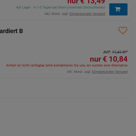
13,49 €
Auf Lager - In 1-3 Tagen bei Ihnen (innerhalb Deutschlands)
inkl. Mwst. zzgl.
klimaneutraler Versand
rdiert B
AVP
:
11,41 €
²
10,84 €
Artikel ist nicht verfügbar, bitte kontaktieren Sie uns, wir suchen eine Alternative
inkl. Mwst. zzgl.
klimaneutraler Versand