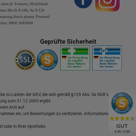
 dem dt. Festnetz, Mobilfunk
/min Mo-Fr 9-18h, Sa 9-12h
eratung durch pharm. Personal
efon: 0800 3065000
Geprüfte Sicherheit
abe zu Lasten der GKV, die sich gemäß §129 Abs. 5a SGB V aus dem
ung zum 31.12.2003 ergibt.
hrem Arzt auf.
hmen ein, um Bewertungen zu verifizieren.
Informationen zur Echtheit
GUT
t oder in Ihrer Apotheke.
4.35 / 5.00