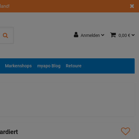
land!
Anmelden
0,00 €
Markenshops
myapo Blog
Retoure
ardiert