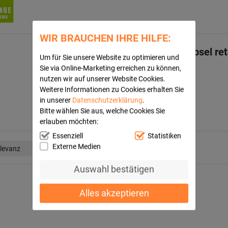
WIR BRAUCHEN IHRE HILFE:
VENOSTASIN retard 50 mg Hartkapsel reta
Um für Sie unsere Website zu optimieren und
Docpharm GmbH
Sie via Online-Marketing erreichen zu können,
20
St
nutzen wir auf unserer Website Cookies.
Retard-Kapseln
Weitere Informationen zu Cookies erhalten Sie
00073217
in unserer
Datenschutzerklärung
.
Bitte wählen Sie aus, welche Cookies Sie
erlauben möchten:
Essenziell
Statistiken
Externe Medien
Auswahl bestätigen
Alles akzeptieren