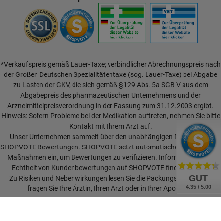
*Verkaufspreis gemäß Lauer-Taxe; verbindlicher Abrechnungspreis nach
der Großen Deutschen Spezialitätentaxe (sog. Lauer-Taxe) bei Abgabe
zu Lasten der GKV, die sich gemäß §129 Abs. 5a SGB V aus dem
Abgabepreis des pharmazeutischen Unternehmens und der
Arzneimittelpreisverordnung in der Fassung zum 31.12.2003 ergibt.
Hinweis: Sofern Probleme bei der Medikation auftreten, nehmen Sie bitte
Kontakt mit Ihrem Arzt auf.
Unser Unternehmen sammelt über den unabhängigen Dienstleister
SHOPVOTE Bewertungen. SHOPVOTE setzt automatische und manuelle
Maßnahmen ein, um Bewertungen zu verifizieren.
Informationen zur
Echtheit von Kundenbewertungen auf SHOPVOTE finden Sie hier.
GUT
Zu Risiken und Nebenwirkungen lesen Sie die Packungsbeilage und
4.35 / 5.00
fragen Sie Ihre Ärztin, Ihren Arzt oder in Ihrer Apotheke.
Vertrag widerrufen