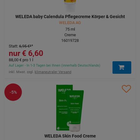
WELEDA baby Calendula Pflegecreme Körper & Gesicht
WELEDA AG
75
ml
Creme
16019728
Statt
:
6,95 €
³
6,60 €
88,00 €
pro 1 l
Auf Lager - In 1-3 Tagen bei Ihnen (innerhalb Deutschlands)
inkl. Mwst. zzgl.
klimaneutraler Versand
-5%
WELEDA Skin Food Creme