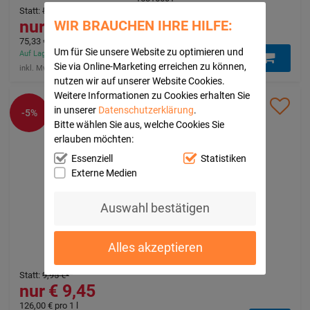
Statt
:
5,95 €
³
5,65 €
WIR BRAUCHEN IHRE HILFE:
75,33 €
pro 1 l
Um für Sie unsere Website zu optimieren und
Auf Lager - In 1-3 Tagen bei Ihnen (innerhalb Deutschlands)
Sie via Online-Marketing erreichen zu können,
inkl. Mwst. zzgl.
klimaneutraler Versand
nutzen wir auf unserer Website Cookies.
Weitere Informationen zu Cookies erhalten Sie
in unserer
Datenschutzerklärung
.
-5%
Bitte wählen Sie aus, welche Cookies Sie
erlauben möchten:
Essenziell
Statistiken
Externe Medien
Auswahl bestätigen
WELEDA Skin Food light Creme
WELEDA AG
75
ml
Alles akzeptieren
Creme
14026411
Statt
:
9,95 €
³
9,45 €
126,00 €
pro 1 l