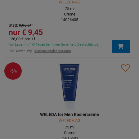
WELEDA AG
75
ml
Creme
14026405
Statt
:
9,95 €
³
9,45 €
126,00 €
pro 1 l
Auf Lager - In 1-3 Tagen bei Ihnen (innerhalb Deutschlands)
inkl. Mwst. zzgl.
klimaneutraler Versand
-5%
WELEDA for Men Rasiercreme
WELEDA AG
75
ml
Creme
15815601