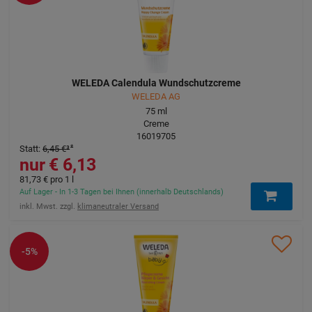
WELEDA Calendula Wundschutzcreme
WELEDA AG
75
ml
Creme
16019705
Statt
:
6,45 €
³
6,13 €
81,73 €
pro 1 l
Auf Lager - In 1-3 Tagen bei Ihnen (innerhalb Deutschlands)
inkl. Mwst. zzgl.
klimaneutraler Versand
-5%