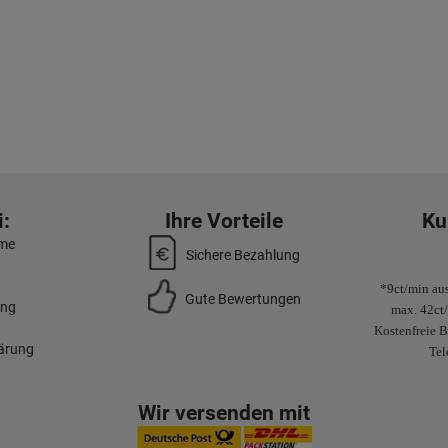
:
Ihre Vorteile
Ku
mme
Sichere Bezahlung
*9ct/min aus
Gute Bewertungen
ung
max. 42ct
Kostenfreie B
lärung
Tel
Wir versenden mit