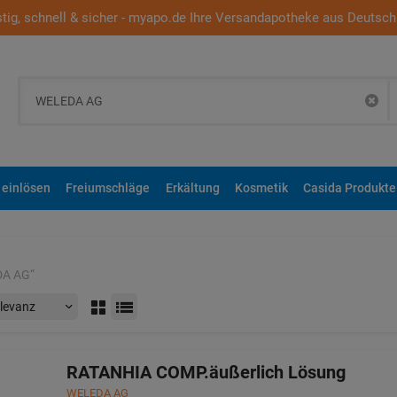
tig, schnell & sicher - myapo.de Ihre Versandapotheke aus Deutsch
 einlösen
Freiumschläge
Erkältung
Kosmetik
Casida Produkte
DA AG
“
RATANHIA COMP.äußerlich Lösung
WELEDA AG