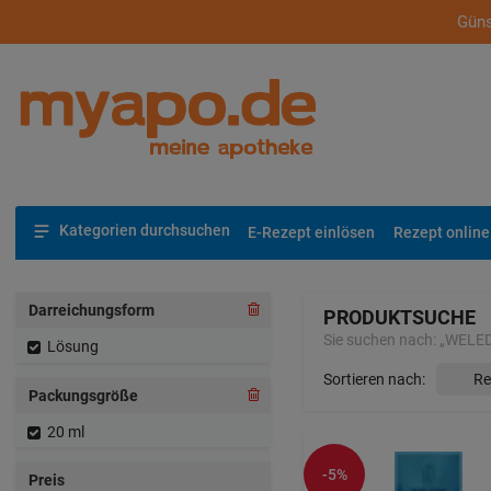
Güns
Kategorien durchsuchen
E-Rezept einlösen
Rezept online
Darreichungsform
PRODUKTSUCHE
Sie suchen nach:
„
WELE
Lösung
Sortieren nach:
Packungsgröße
20 ml
-5%
Preis