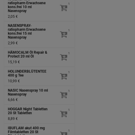
ratiopharm Erwachsene
1
kons.frei
10 ml
Nasenspray
2,05 €
NASENSPRAY-
ratiopharm Erwachsene
1
kons.frei
15 ml
Nasenspray
2,99 €
HÄMOCALM Öl Repair &
1
Protect
20 ml
Öl
15,19 €
HOLUNDERBLÜTENTEE
1
400 g
Tee
10,99 €
NASIC Nasenspray
10 ml
1
Nasenspray
6,66 €
HOGGAR Night Tabletten
1
20 St
Tabletten
8,89 €
IBUFLAM akut 400 mg
1
Filmtabletten
20 St