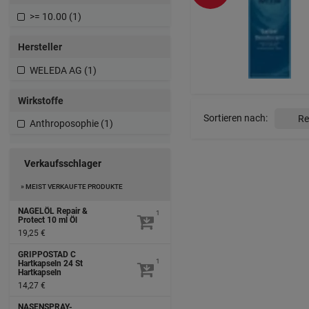
>= 10.00 (1)
Hersteller
WELEDA AG (1)
Wirkstoffe
Sortieren nach:
Anthroposophie (1)
Verkaufsschlager
» MEIST VERKAUFTE PRODUKTE
NAGELÖL Repair &
1
Protect
10 ml
Öl
19,25 €
GRIPPOSTAD C
1
Hartkapseln
24 St
Hartkapseln
14,27 €
NASENSPRAY-