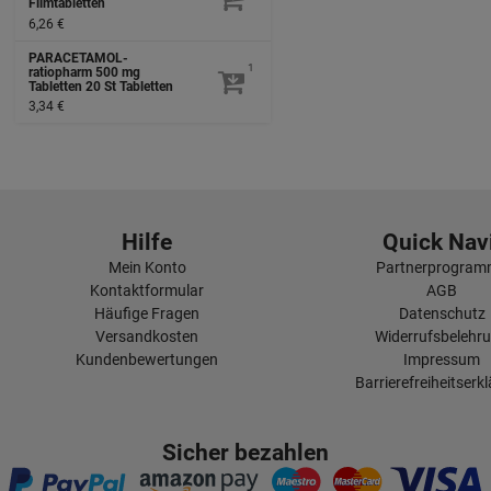
Filmtabletten
6,26 €
PARACETAMOL-
1
ratiopharm 500 mg
Tabletten
20 St
Tabletten
3,34 €
Hilfe
Quick Navi
Mein Konto
Partnerprogra
Kontaktformular
AGB
Häufige Fragen
Datenschutz
Versandkosten
Widerrufsbelehr
Kundenbewertungen
Impressum
Barrierefreiheitserk
Sicher bezahlen