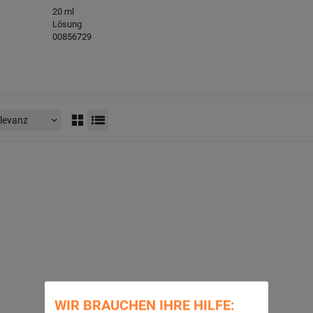
20
ml
Lösung
00856729
WIR BRAUCHEN IHRE HILFE: