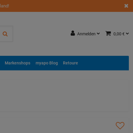
land!
Anmelden
0,00 €
Markenshops
myapo Blog
Retoure