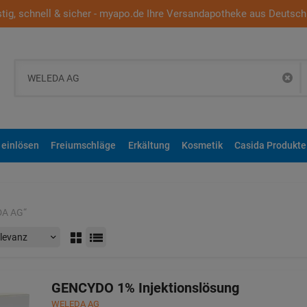
tig, schnell & sicher - myapo.de Ihre Versandapotheke aus Deutsch
 einlösen
Freiumschläge
Erkältung
Kosmetik
Casida Produkte
DA AG
“
GENCYDO 1% Injektionslösung
WELEDA AG