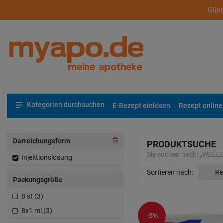
Güns
Kategorien durchsuchen
E-Rezept einlösen
Rezept online
Darreichungsform
PRODUKTSUCHE
Sie suchen nach:
„
WELE
Injektionslösung
Sortieren nach:
Packungsgröße
8 st (3)
8x1 ml (3)
-5%