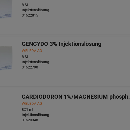
8
St
Injektionslösung
01622815
GENCYDO 3% Injektionslösung
WELEDA AG
8
St
Injektionslösung
01622790
CARDIODORON 1%/MAGNESIUM phosph.ac
WELEDA AG
8X1
ml
Injektionslösung
01620348