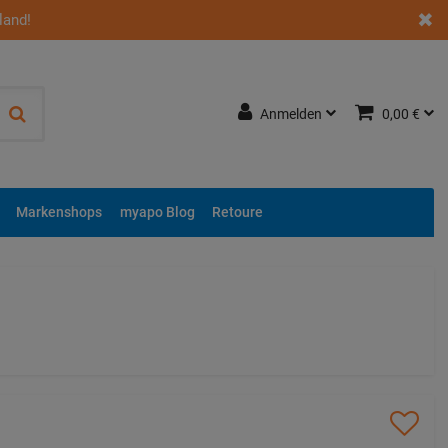
land!
Anmelden
0,00 €
Markenshops
myapo Blog
Retoure