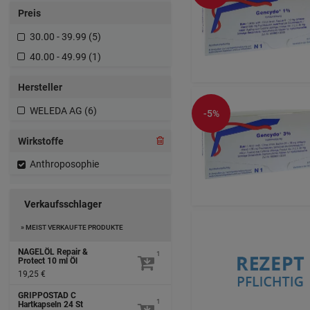
Preis
30.00 - 39.99 (5)
40.00 - 49.99 (1)
Hersteller
WELEDA AG (6)
-5%
Wirkstoffe
Anthroposophie
Verkaufsschlager
» MEIST VERKAUFTE PRODUKTE
NAGELÖL Repair &
1
Protect
10 ml
Öl
19,25 €
GRIPPOSTAD C
1
Hartkapseln
24 St