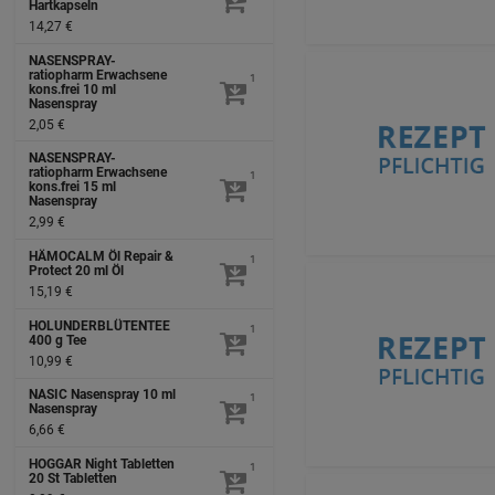
Hartkapseln
14,27 €
NASENSPRAY-
ratiopharm Erwachsene
1
kons.frei
10 ml
Nasenspray
2,05 €
NASENSPRAY-
ratiopharm Erwachsene
1
kons.frei
15 ml
Nasenspray
2,99 €
HÄMOCALM Öl Repair &
1
Protect
20 ml
Öl
15,19 €
HOLUNDERBLÜTENTEE
1
400 g
Tee
10,99 €
NASIC Nasenspray
10 ml
1
Nasenspray
6,66 €
HOGGAR Night Tabletten
1
20 St
Tabletten