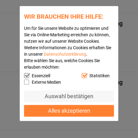
WIR BRAUCHEN IHRE HILFE:
CARDIODORON 1% Injektionslösung
Um für Sie unsere Website zu optimieren und
WELEDA AG
Sie via Online-Marketing erreichen zu können,
8X1
ml
nutzen wir auf unserer Website Cookies.
Injektionslösung
Weitere Informationen zu Cookies erhalten Sie
01620302
in unserer
Datenschutzerklärung
.
Bitte wählen Sie aus, welche Cookies Sie
erlauben möchten:
Essenziell
Statistiken
CARDIODORON 5% Injektionslösung
Externe Medien
WELEDA AG
Auswahl bestätigen
8X1
ml
Injektionslösung
01620288
Alles akzeptieren