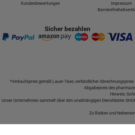
Kundenbewertungen
Impressum
Barrierefreiheitserk
Sicher bezahlen
*Verkaufspreis gemäß Lauer-Taxe; verbindlicher Abrechnungspreis
Abgabepreis des pharmazeu
Hinweis: Sofe
Unser Unternehmen sammelt über den unabhängigen Dienstleister SH
Zu Risiken und Nebenwirk