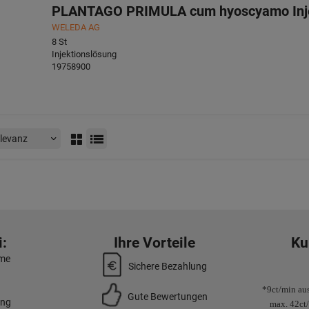
PLANTAGO PRIMULA cum hyoscyamo Inje
WELEDA AG
8
St
Injektionslösung
19758900
:
Ihre Vorteile
Ku
mme
Sichere Bezahlung
*9ct/min aus
Gute Bewertungen
ung
max. 42ct