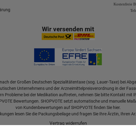
Kostenfreie B
lärung
Tel
Wir versenden mit
 nach der Großen Deutschen Spezialitätentaxe (sog. Lauer-Taxe) bei Abg
tischen Unternehmens und der Arzneimittelpreisverordnung in der Fass
rn Probleme bei der Medikation auftreten, nehmen Sie bitte Kontakt mit I
OPVOTE Bewertungen. SHOPVOTE setzt automatische und manuelle Maßna
von Kundenbewertungen auf SHOPVOTE finden Sie hier.
ungen lesen Sie die Packungsbeilage und fragen Sie Ihre Ärztin, Ihren Arz
Vertrag widerrufen