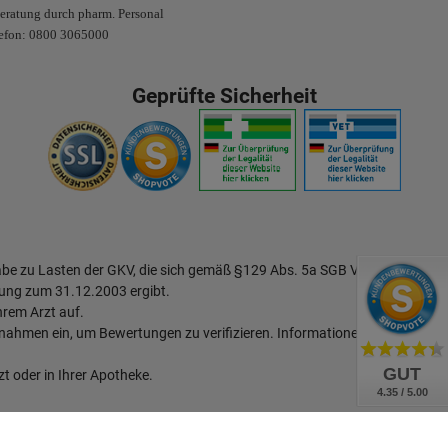
eratung durch pharm. Personal
efon: 0800 3065000
Geprüfte Sicherheit
abe zu Lasten der GKV, die sich gemäß §129 Abs. 5a SGB V aus dem
ung zum 31.12.2003 ergibt.
hrem Arzt auf.
hmen ein, um Bewertungen zu verifizieren.
Informationen zur Echtheit
GUT
t oder in Ihrer Apotheke.
4.35 / 5.00