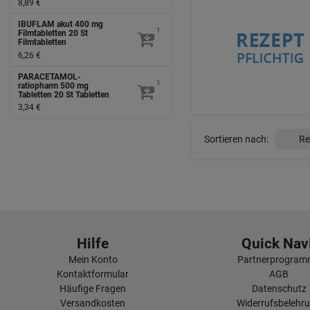
8,89 €
IBUFLAM akut 400 mg
1
Filmtabletten
20 St
Filmtabletten
6,26 €
PARACETAMOL-
1
ratiopharm 500 mg
Tabletten
20 St
Tabletten
3,34 €
Sortieren nach:
Hilfe
Quick Navi
Mein Konto
Partnerprogra
Kontaktformular
AGB
Häufige Fragen
Datenschutz
Versandkosten
Widerrufsbelehr