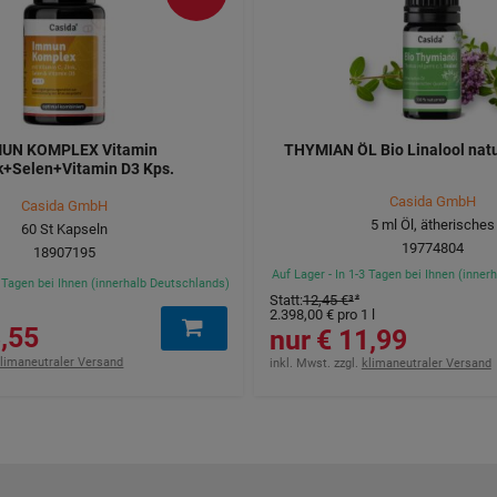
UN KOMPLEX Vitamin
THYMIAN ÖL Bio Linalool natu
k+Selen+Vitamin D3 Kps.
Casida GmbH
Casida GmbH
5
ml
Öl, ätherisches
60
St
Kapseln
19774804
18907195
Auf Lager - In 1-3 Tagen bei Ihnen (inne
3 Tagen bei Ihnen (innerhalb Deutschlands)
Statt
:
12,45 €
³
2.398,00 €
pro 1 l
55 €
11,99 €
limaneutraler Versand
inkl. Mwst. zzgl.
klimaneutraler Versand