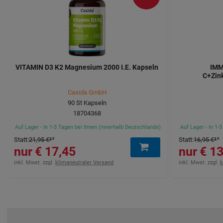
VITAMIN D3 K2 Magnesium 2000 I.E. Kapseln
IMM
C+Zin
Casida GmbH
90
St
Kapseln
18704368
Auf Lager - In 1-3 Tagen bei Ihnen (innerhalb Deutschlands)
Auf Lager - In 1-
Statt
:
21,95 €
³
Statt
:
16,95 €
³
17,45 €
13,
inkl. Mwst. zzgl.
klimaneutraler Versand
inkl. Mwst. zzgl.
k