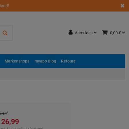
land!
Anmelden
0,00 €
Markenshops
myapo Blog
Retoure
9 €
²
26,99 €
zzgl.
klimaneutraler Versand