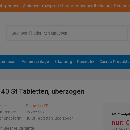
tig, schnell & sicher - myapo.de Ihre Versandapotheke aus Deutsch
 einlösen
Freiumschläge
Erkältung
Kosmetik
Casida Produkte
n
40 St
Tabletten, überzogen
ller:
Bionorica SE
elnummer:
09285547
AVP
:
29,9
ichungsform:
40
St
Tabletten, überzogen
nur:
 Sie Ihre Variante:
inkl. Mwst. 