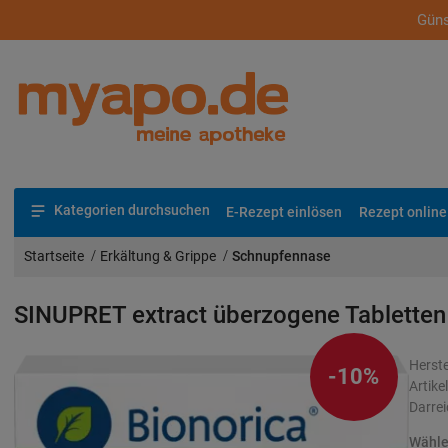
Güns
Kategorien durchsuchen
E-Rezept einlösen
Rezept online
Startseite
Erkältung & Grippe
Schnupfennase
SINUPRET extract überzogene Tablette
Herste
-10%
Artik
Darre
Wählen