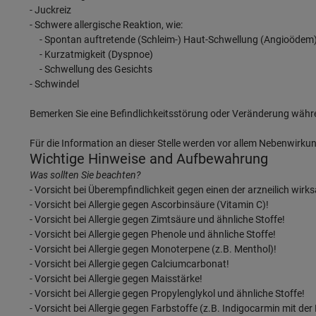
- Juckreiz
- Schwere allergische Reaktion, wie:
- Spontan auftretende (Schleim-) Haut-Schwellung (Angioödem
- Kurzatmigkeit (Dyspnoe)
- Schwellung des Gesichts
- Schwindel
Bemerken Sie eine Befindlichkeitsstörung oder Veränderung währe
Für die Information an dieser Stelle werden vor allem Nebenwirku
Wichtige Hinweise and Aufbewahrung
Was sollten Sie beachten?
- Vorsicht bei Überempfindlichkeit gegen einen der arzneilich wir
- Vorsicht bei Allergie gegen Ascorbinsäure (Vitamin C)!
- Vorsicht bei Allergie gegen Zimtsäure und ähnliche Stoffe!
- Vorsicht bei Allergie gegen Phenole und ähnliche Stoffe!
- Vorsicht bei Allergie gegen Monoterpene (z.B. Menthol)!
- Vorsicht bei Allergie gegen Calciumcarbonat!
- Vorsicht bei Allergie gegen Maisstärke!
- Vorsicht bei Allergie gegen Propylenglykol und ähnliche Stoffe!
- Vorsicht bei Allergie gegen Farbstoffe (z.B. Indigocarmin mit d