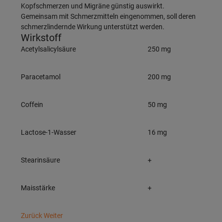
Kopfschmerzen und Migräne günstig auswirkt.
Gemeinsam mit Schmerzmitteln eingenommen, soll deren
schmerzlindernde Wirkung unterstützt werden.
Wirkstoff
Acetylsalicylsäure
250 mg
Paracetamol
200 mg
Coffein
50 mg
Lactose-1-Wasser
16 mg
Stearinsäure
+
Maisstärke
+
Zurück
Weiter