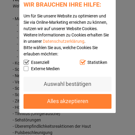
WIR BRAUCHEN IHRE HILFE:
Welche unerwünschten Wirkungen können auftreten?
Um für Sie unsere Website zu optimieren und
- Magen-Darm-Beschwerden, wie:
Sie via Online-Marketing erreichen zu können,
- Übelkeit
nutzen wir auf unserer Website Cookies.
- Erbrechen
Weitere Informationen zu Cookies erhalten Sie
- Durchfälle
in unserer
Datenschutzerklärung
.
- Sodbrennen
Bitte wählen Sie aus, welche Cookies Sie
- Bauchschmerzen
erlauben möchten:
- Magenschleimhautentzündung
Essenziell
Statistiken
- Kopfschmerzen
Externe Medien
- Schwindel
- Nervosität
- Verwirrtheit
Auswahl bestätigen
- Schlaflosigkeit
- Schläfrigkeit
Alles akzeptieren
- Zittern
- Hörstörungen
- Tinnitus (Ohrgeräusche)
- Sehstörungen
- Überempfindlichkeitsreaktionen der Haut
- Pulsbeschleunigung