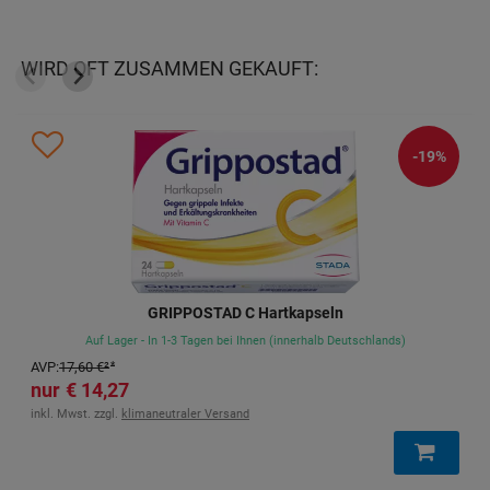
WIRD OFT ZUSAMMEN GEKAUFT:
-47%
THOMAPYRIN INTENSIV Tabletten
Auf Lager - In 1-3 Tagen bei Ihnen (innerhalb Deutschlands)
AVP
:
9,79 €
²
5,20 €
inkl. Mwst. zzgl.
klimaneutraler Versand