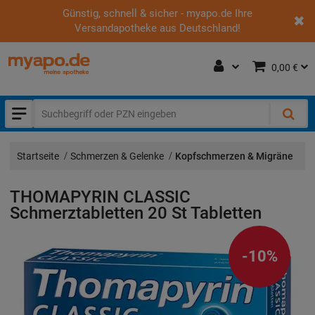
Günstig, schnell & sicher - myapo.de Ihre
Versandapotheke aus Deutschland!
0,00 €
Startseite
Schmerzen & Gelenke
Kopfschmerzen & Migräne
THOMAPYRIN CLASSIC
Schmerztabletten
20 St
Tabletten
-10%