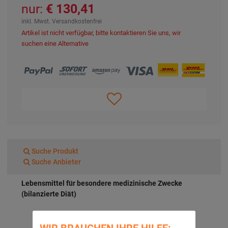
nur:
130,41 €
inkl. Mwst. Versandkostenfrei
Artikel ist nicht verfügbar, bitte kontaktieren Sie uns, wir
suchen eine Alternative
Suche Produkt
Suche Anbieter
Lebensmittel für besondere medizinische Zwecke
(bilanzierte Diät)
WIR BRAUCHEN IHRE HILFE: