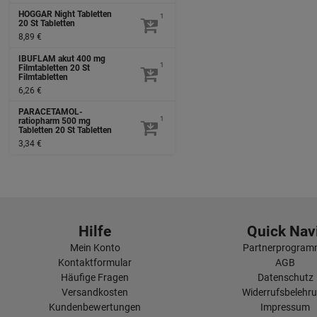
HOGGAR Night Tabletten
1
20 St
Tabletten
8,89 €
IBUFLAM akut 400 mg
1
Filmtabletten
20 St
Filmtabletten
6,26 €
PARACETAMOL-
1
ratiopharm 500 mg
Tabletten
20 St
Tabletten
3,34 €
Hilfe
Quick Navi
Mein Konto
Partnerprogra
Kontaktformular
AGB
Häufige Fragen
Datenschutz
Versandkosten
Widerrufsbelehr
Kundenbewertungen
Impressum