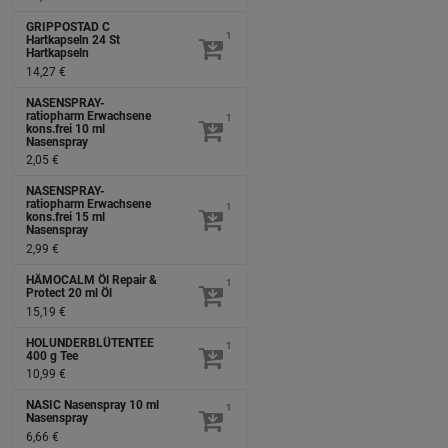
GRIPPOSTAD C
1
Hartkapseln
24 St
Hartkapseln
14,27 €
NASENSPRAY-
ratiopharm Erwachsene
1
kons.frei
10 ml
Nasenspray
2,05 €
NASENSPRAY-
ratiopharm Erwachsene
1
kons.frei
15 ml
Nasenspray
2,99 €
HÄMOCALM Öl Repair &
1
Protect
20 ml
Öl
15,19 €
HOLUNDERBLÜTENTEE
1
400 g
Tee
10,99 €
NASIC Nasenspray
10 ml
1
Nasenspray
6,66 €