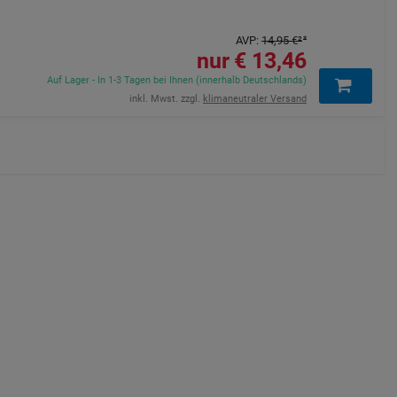
AVP
:
14,95 €
²
13,46 €
Auf Lager - In 1-3 Tagen bei Ihnen (innerhalb Deutschlands)
inkl. Mwst. zzgl.
klimaneutraler Versand