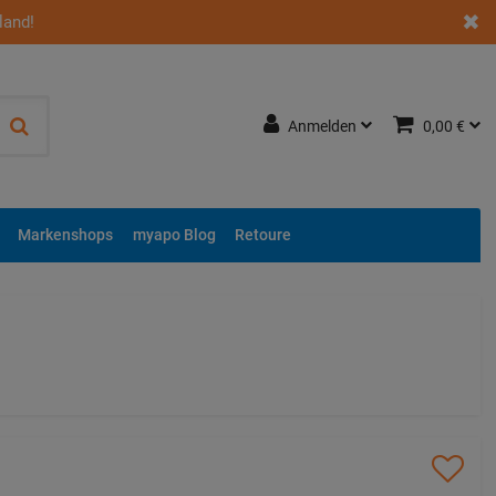
land!
Anmelden
0,00 €
Markenshops
myapo Blog
Retoure