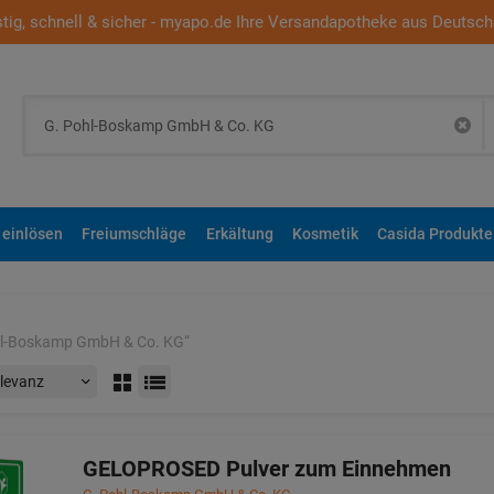
tig, schnell & sicher - myapo.de Ihre Versandapotheke aus Deutsch
 einlösen
Freiumschläge
Erkältung
Kosmetik
Casida Produkte
hl-Boskamp GmbH & Co. KG
“
GELOPROSED Pulver zum Einnehmen