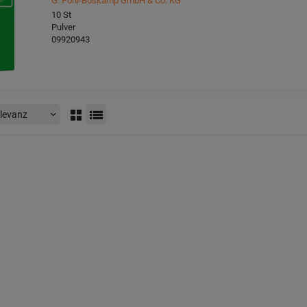
G. Pohl-Boskamp GmbH & Co. KG
10
St
Pulver
09920943