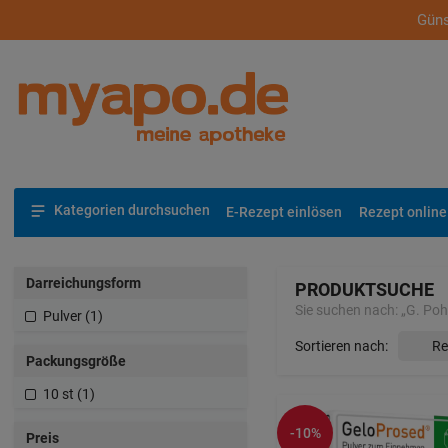
Güns
Kategorien durchsuchen
E-Rezept einlösen
Rezept online
Darreichungsform
PRODUKTSUCHE
Sie suchen nach:
„
G. Po
Pulver (1)
Sortieren nach:
Packungsgröße
10 st (1)
-10%
Preis