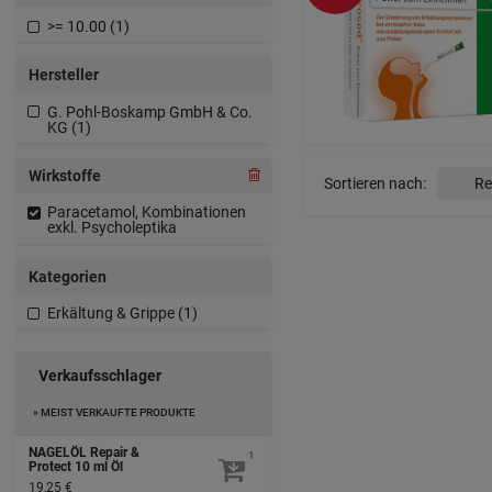
>= 10.00 (1)
Hersteller
G. Pohl-Boskamp GmbH & Co.
KG (1)
Wirkstoffe
Sortieren nach:
Paracetamol, Kombinationen
exkl. Psycholeptika
Kategorien
Erkältung & Grippe (1)
Verkaufsschlager
» MEIST VERKAUFTE PRODUKTE
NAGELÖL Repair &
1
Protect
10 ml
Öl
19,25 €