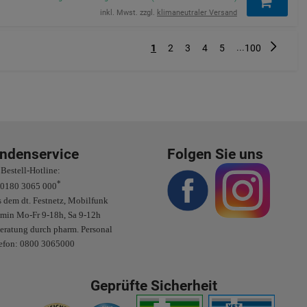
inkl. Mwst. zzgl.
klimaneutraler Versand
...
Nächste
1
2
3
4
5
100
ndenservice
Folgen Sie uns
Bestell-Hotline:
*
0180 3065 000
 dem dt. Festnetz, Mobilfunk
/min Mo-Fr 9-18h, Sa 9-12h
eratung durch pharm. Personal
efon: 0800 3065000
Geprüfte Sicherheit