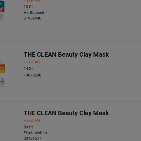
Hexal AG
10
St
Hartkapseln
01939446
THE CLEAN Beauty Clay Mask
Hexal AG
14
St
10070208
THE CLEAN Beauty Clay Mask
Hexal AG
50
St
Filmtabletten
03161577