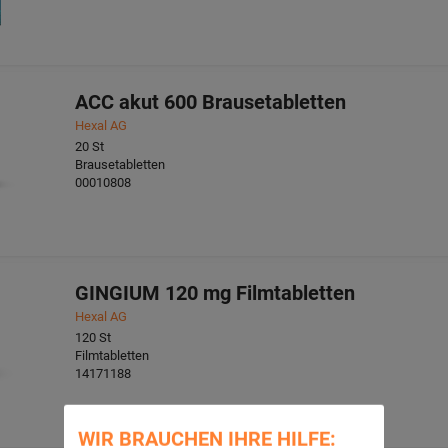
ACC akut 600 Brausetabletten
Hexal AG
20
St
Brausetabletten
00010808
GINGIUM 120 mg Filmtabletten
Hexal AG
120
St
Filmtabletten
14171188
WIR BRAUCHEN IHRE HILFE: