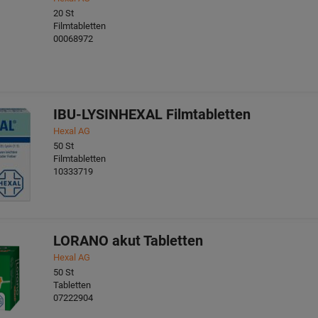
20
St
Filmtabletten
00068972
IBU-LYSINHEXAL Filmtabletten
Hexal AG
50
St
Filmtabletten
10333719
LORANO akut Tabletten
Hexal AG
50
St
Tabletten
07222904