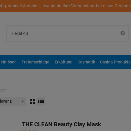
tig, schnell & sicher - myapo.de Ihre Versandapotheke aus Deutsch
 einlösen
Freiumschläge
Erkältung
Kosmetik
Casida Produkte
 AG
“
THE CLEAN Beauty Clay Mask