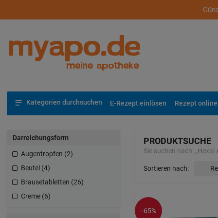
Güns
Kategorien durchsuchen
E-Rezept einlösen
Rezept online
Darreichungsform
PRODUKTSUCHE
Sie suchen nach:
„
Hexal
Augentropfen (2)
Beutel (4)
Sortieren nach:
Brausetabletten (26)
Creme (6)
Dosieraerosol (16)
-65%