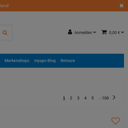
land!
Anmelden
0,00 €
Markenshops
myapo Blog
Retoure
...
Nächste
1
2
3
4
5
100