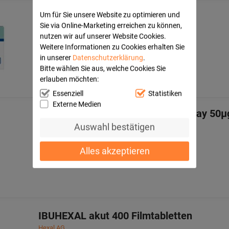
Um für Sie unsere Website zu optimieren und
IBU-LYSINHEXAL Filmtabletten
Sie via Online-Marketing erreichen zu können,
Hexal AG
nutzen wir auf unserer Website Cookies.
20
St
Weitere Informationen zu Cookies erhalten Sie
Filmtabletten
in unserer
Datenschutzerklärung
.
07532243
Bitte wählen Sie aus, welche Cookies Sie
erlauben möchten:
Essenziell
Statistiken
Externe Medien
MOMETAHEXAL Heuschnupfenspray 50µg/S
Auswahl bestätigen
Hexal AG
10
g
Nasenspray
Alles akzeptieren
11077448
IBUHEXAL akut 400 Filmtabletten
Hexal AG