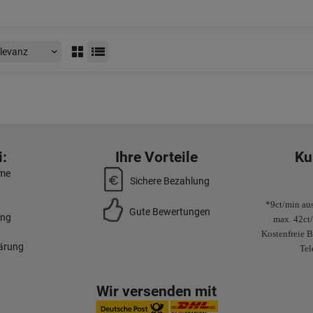
:
Ihre Vorteile
Ku
mme
Sichere Bezahlung
*9ct/min aus
Gute Bewertungen
ung
max. 42ct
Kostenfreie B
lärung
Tel
Wir versenden mit