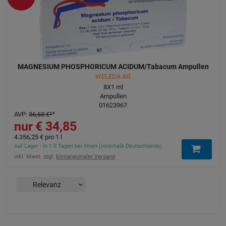
MAGNESIUM PHOSPHORICUM ACIDUM/Tabacum Ampullen
WELEDA AG
8X1
ml
Ampullen
01623967
AVP
:
36,68 €
²
34,85 €
4.356,25 €
pro 1 l
Auf Lager - In 1-3 Tagen bei Ihnen (innerhalb Deutschlands)
inkl. Mwst. zzgl.
klimaneutraler Versand