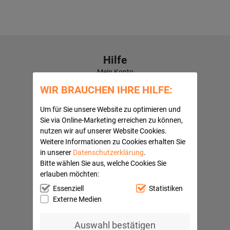
Hilfe
Mein Konto
Kontaktformular
WIR BRAUCHEN IHRE HILFE:
Häufige Fragen
Versandkosten
Um für Sie unsere Website zu optimieren und
Kundenbewertungen
Sie via Online-Marketing erreichen zu können,
nutzen wir auf unserer Website Cookies.
Quick Navi:
Weitere Informationen zu Cookies erhalten Sie
Partnerprogramme
in unserer
Datenschutzerklärung
.
AGB
Bitte wählen Sie aus, welche Cookies Sie
Datenschutz
erlauben möchten:
Widerrufsbelehrung
Essenziell
Statistiken
Impressum
Externe Medien
Barrierefreiheitserklärung
Ihre Vorteile
Auswahl bestätigen