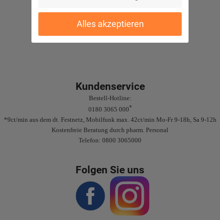
Sichere Bezahlung
Alles akzeptieren
Gute Bewertungen
Kundenservice
Bestell-Hotline:
*
0180 3065 000
*9ct/min aus dem dt. Festnetz, Mobilfunk max. 42ct/min Mo-Fr 9-18h, Sa 9-12h
Kostenfreie Beratung durch pharm. Personal
Telefon: 0800 3065000
Folgen Sie uns