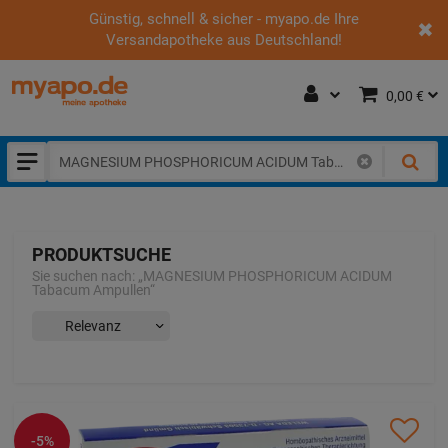
Günstig, schnell & sicher - myapo.de Ihre
Versandapotheke aus Deutschland!
0,00 €
PRODUKTSUCHE
Sie suchen nach:
„
MAGNESIUM PHOSPHORICUM ACIDUM
Tabacum Ampullen
“
-5%