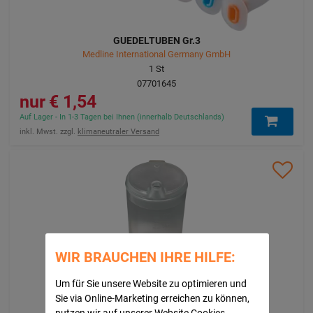
GUEDELTUBEN Gr.3
Medline International Germany GmbH
1
St
07701645
1,54 €
Auf Lager - In 1-3 Tagen bei Ihnen (innerhalb Deutschlands)
inkl. Mwst. zzgl.
klimaneutraler Versand
WIR BRAUCHEN IHRE HILFE:
SCHNABELBECHER 250 ml große Öffnung
Um für Sie unsere Website zu optimieren und
Medline International Germany GmbH
Sie via Online-Marketing erreichen zu können,
1
St
nutzen wir auf unserer Website Cookies.