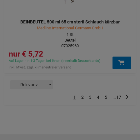
BEINBEUTEL 500 ml 65 cm steril Schlauch kürzbar
Medline International Germany GmbH
1
St
Beutel
07025960
5,72 €
Auf Lager - In 1-3 Tagen bei Ihnen (innerhalb Deutschlands)
inkl. Mwst. zzgl.
klimaneutraler Versand
...
Nächst
1
2
3
4
5
17