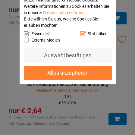
07537884
Weitere Informationen zu Cookies erhalten Sie
2,64 €
in unserer
Datenschutzerklärung
.
Auf Lager - In 1-3 Tagen bei Ihnen (innerhalb Deutschlands)
Bitte wählen Sie aus, welche Cookies Sie
inkl. Mwst. zzgl.
klimaneutraler Versand
erlauben möchten:
Essenziell
Statistiken
Externe Medien
Auswahl bestätigen
Alles akzeptieren
SCHNABELBECHER 250 ml kleine Öffnung
Medline International Germany GmbH
1
St
07537878
2,64 €
Auf Lager - In 1-3 Tagen bei Ihnen (innerhalb Deutschlands)
inkl. Mwst. zzgl.
klimaneutraler Versand