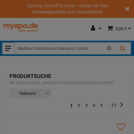
Günstig, schnell & sicher - myapo.de Ihre
Versandapotheke aus Deutschland!
0,00 €
PRODUKTSUCHE
Sie suchen nach:
„
Medline International Germany GmbH
“
...
Nächst
1
2
3
4
5
17