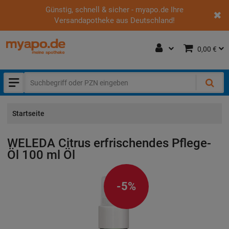
Günstig, schnell & sicher - myapo.de Ihre
Versandapotheke aus Deutschland!
0,00 €
Startseite
WELEDA Citrus erfrischendes Pflege-
Öl
100 ml
Öl
-5%