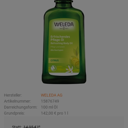
Hersteller:
WELEDA AG
Artikelnummer:
15876749
Darreichungsform:
100
ml
Öl
Grundpreis:
142,00 €
pro 1 l
Statt
:
14,95 €
³