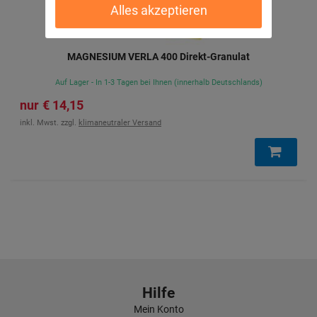
Alles akzeptieren
MAGNESIUM VERLA 400 Direkt-Granulat
Auf Lager - In 1-3 Tagen bei Ihnen (innerhalb Deutschlands)
14,15 €
inkl. Mwst. zzgl.
klimaneutraler Versand
Hilfe
Mein Konto