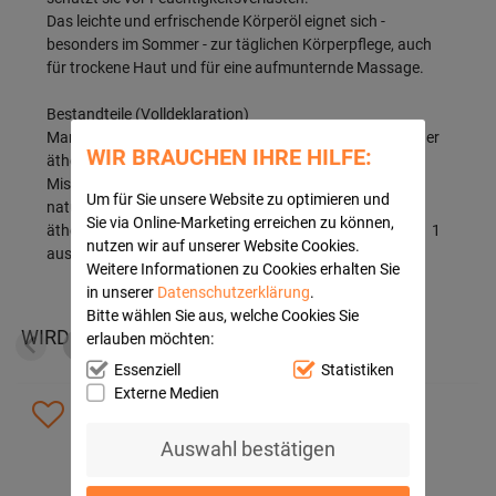
Das leichte und erfrischende Körperöl eignet sich -
besonders im Sommer - zur täglichen Körperpflege, auch
für trockene Haut und für eine aufmunternde Massage.
Bestandteile (Volldeklaration)
Mandelöl Alkohol Zitronenöl Wasser Mischung natürlicher
WIR BRAUCHEN IHRE HILFE:
ätherischer Öle 1 Mischung natürlicher ätherischer Öle 1
Mischung natürlicher ätherischer Öle 1 Mischung
Um für Sie unsere Website zu optimieren und
natürlicher ätherischer Öle 1 Mischung natürlicher
Sie via Online-Marketing erreichen zu können,
ätherischer Öle 1 Mischung natürlicher ätherischer Öle 1 1
nutzen wir auf unserer Website Cookies.
aus natürlichen ätherischen Ölen
Weitere Informationen zu Cookies erhalten Sie
in unserer
Datenschutzerklärung
.
Bitte wählen Sie aus, welche Cookies Sie
WIRD OFT ZUSAMMEN GEKAUFT:
erlauben möchten:
Essenziell
Statistiken
Externe Medien
Auswahl bestätigen