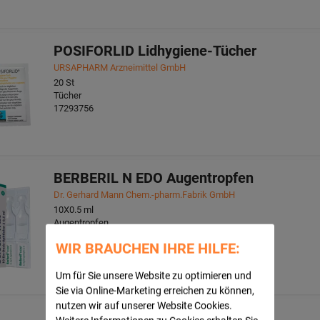
POSIFORLID Lidhygiene-Tücher
URSAPHARM Arzneimittel GmbH
20
St
Tücher
17293756
BERBERIL N EDO Augentropfen
Dr. Gerhard Mann Chem.-pharm.Fabrik GmbH
10X0.5
ml
Augentropfen
00255510
WIR BRAUCHEN IHRE HILFE:
Um für Sie unsere Website zu optimieren und
Sie via Online-Marketing erreichen zu können,
nutzen wir auf unserer Website Cookies.
CORNEREGEL Fluid Augentropfen