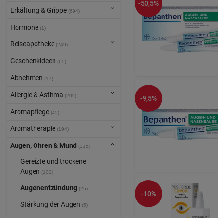
-50,5%
Erkältung & Grippe
(694)
Hormone
(1)
Reiseapotheke
(249)
Geschenkideen
(65)
Abnehmen
(17)
Allergie & Asthma
(209)
-9,5%
Aromapflege
(45)
Aromatherapie
(194)
Augen, Ohren & Mund
(315)
Gereizte und trockene
Augen
(102)
Augenentzündung
(25)
-10%
Stärkung der Augen
(5)