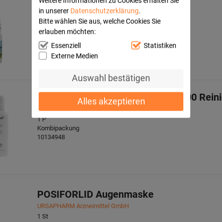
Weitere Informationen zu Cookies erhalten Sie
Dr. Gerhard Mann Chem.-pharm.Fabrik GmbH
in unserer
Datenschutzerklärung
.
10
ml
Bitte wählen Sie aus, welche Cookies Sie
Augentropfen
erlauben möchten:
06343617
Essenziell
Statistiken
Externe Medien
Auswahl bestätigen
BLEPHASOL Duo 100 ml Lotion+100 Rein
Alles akzeptieren
Thea Pharma GmbH
1
P
Kombipackung
10134948
POSIFORLID Augenmaske
URSAPHARM Arzneimittel GmbH
1
St