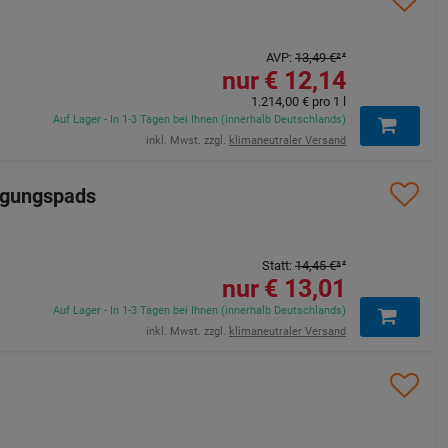
AVP
:
13,49 €
²
12,14 €
1.214,00 €
pro 1 l
Auf Lager - In 1-3 Tagen bei Ihnen (innerhalb Deutschlands)
inkl. Mwst. zzgl.
klimaneutraler Versand
igungspads
Statt
:
14,45 €
³
13,01 €
Auf Lager - In 1-3 Tagen bei Ihnen (innerhalb Deutschlands)
inkl. Mwst. zzgl.
klimaneutraler Versand