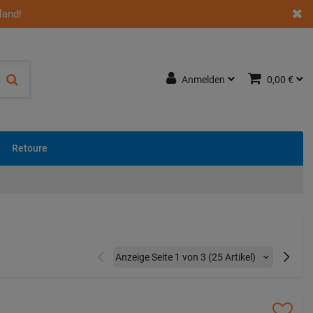
land!
Anmelden
0,00 €
Retoure
Vorherige
Nächste