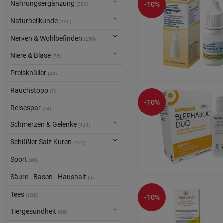
Nahrungsergänzung
-10%
(380)
Naturheilkunde
(126)
Nerven & Wohlbefinden
(150)
Niere & Blase
(76)
Preisknüller
(43)
Rauchstopp
(7)
-10%
Reisespar
(24)
Schmerzen & Gelenke
(414)
Schüßler Salz Kuren
(101)
Sport
(90)
Säure - Basen - Haushalt
(6)
Tees
(102)
-10%
Tiergesundheit
(69)