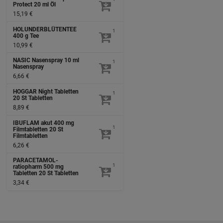
Protect
20 ml
Öl
15,19 €
HOLUNDERBLÜTENTEE
1
400 g
Tee
10,99 €
NASIC Nasenspray
10 ml
1
Nasenspray
6,66 €
HOGGAR Night Tabletten
1
20 St
Tabletten
8,89 €
IBUFLAM akut 400 mg
1
Filmtabletten
20 St
Filmtabletten
6,26 €
PARACETAMOL-
1
ratiopharm 500 mg
Tabletten
20 St
Tabletten
3,34 €