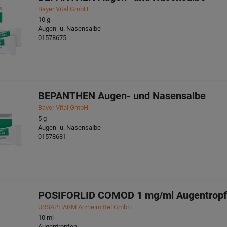
Bayer Vital GmbH
10
g
Augen- u. Nasensalbe
01578675
BEPANTHEN Augen- und Nasensalbe
Bayer Vital GmbH
5
g
Augen- u. Nasensalbe
01578681
POSIFORLID COMOD 1 mg/ml Augentrop
URSAPHARM Arzneimittel GmbH
10
ml
Augentropfen