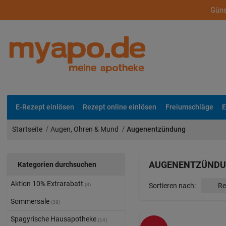
Güns
E-Rezept einlösen
Rezept online einlösen
Freiumschläge
E
Startseite
Augen, Ohren & Mund
Augenentzündung
AUGENENTZÜND
Kategorien durchsuchen
Aktion 10% Extrarabatt
Sortieren nach:
(8)
Sommersale
(39)
Spagyrische Hausapotheke
(14)