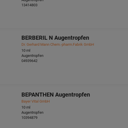
13414803
BERBERIL N Augentropfen
Dr. Gerhard Mann Chem.-pharm.Fabrik GmbH
10
ml
Augentropfen
04939642
BEPANTHEN Augentropfen
Bayer Vital GmbH
10
ml
Augentropfen
10394879