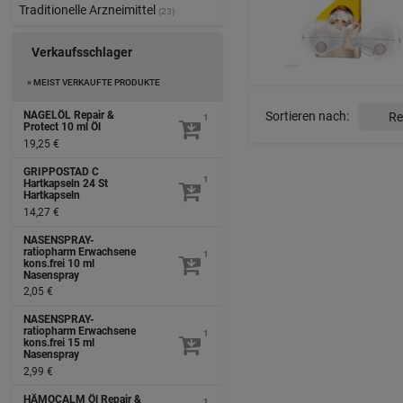
Traditionelle Arzneimittel
(23)
Verkaufsschlager
» MEIST VERKAUFTE PRODUKTE
NAGELÖL Repair &
Sortieren nach:
1
Protect
10 ml
Öl
19,25 €
GRIPPOSTAD C
1
Hartkapseln
24 St
Hartkapseln
14,27 €
NASENSPRAY-
ratiopharm Erwachsene
1
kons.frei
10 ml
Nasenspray
2,05 €
NASENSPRAY-
ratiopharm Erwachsene
1
kons.frei
15 ml
Nasenspray
2,99 €
HÄMOCALM Öl Repair &
1