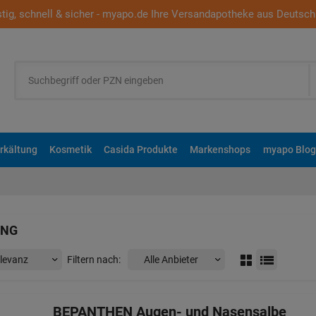
tig, schnell & sicher - myapo.de Ihre Versandapotheke aus Deutsch
rkältung
Kosmetik
Casida Produkte
Markenshops
myapo Blog
UNG
Filtern nach:
BEPANTHEN Augen- und Nasensalbe