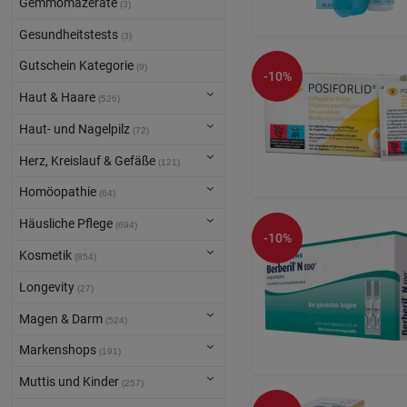
Gemmomazerate
(3)
Gesundheitstests
(3)
Gutschein Kategorie
(9)
-10%
Haut & Haare
(526)
Haut- und Nagelpilz
(72)
Herz, Kreislauf & Gefäße
(121)
Homöopathie
(64)
Häusliche Pflege
(694)
-10%
Kosmetik
(854)
Longevity
(27)
Magen & Darm
(524)
Markenshops
(191)
Muttis und Kinder
(257)