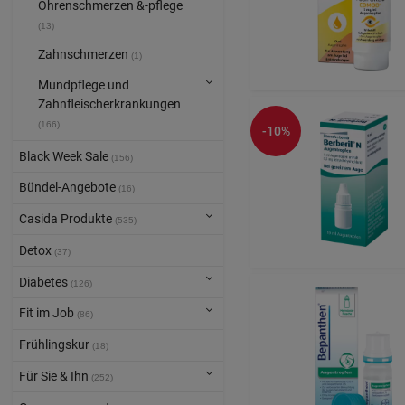
Ohrenschmerzen &-pflege
(13)
Zahnschmerzen
(1)
Mundpflege und
Zahnfleischerkrankungen
(166)
-10%
Black Week Sale
(156)
Bündel-Angebote
(16)
Casida Produkte
(535)
Detox
(37)
Diabetes
(126)
Fit im Job
(86)
Frühlingskur
(18)
Für Sie & Ihn
(252)