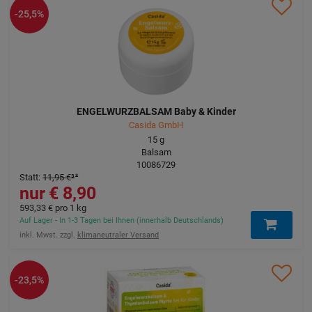
-25,5%
ENGELWURZBALSAM Baby & Kinder
Casida GmbH
15
g
Balsam
10086729
Statt
:
11,95 €
³
8,90 €
593,33 €
pro 1 kg
Auf Lager - In 1-3 Tagen bei Ihnen (innerhalb Deutschlands)
inkl. Mwst. zzgl.
klimaneutraler Versand
-23,5%