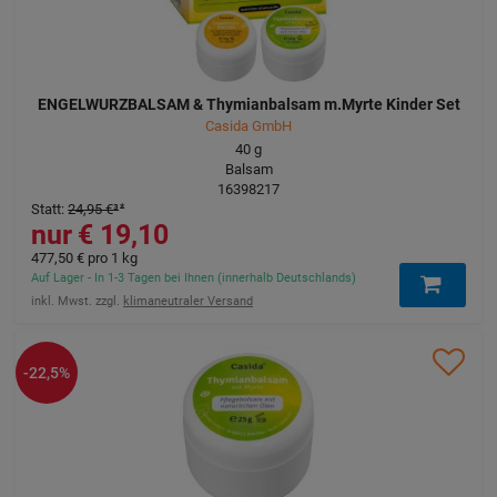
ENGELWURZBALSAM & Thymianbalsam m.Myrte Kinder Set
Casida GmbH
40
g
Balsam
16398217
Statt
:
24,95 €
³
19,10 €
477,50 €
pro 1 kg
Auf Lager - In 1-3 Tagen bei Ihnen (innerhalb Deutschlands)
inkl. Mwst. zzgl.
klimaneutraler Versand
-22,5%