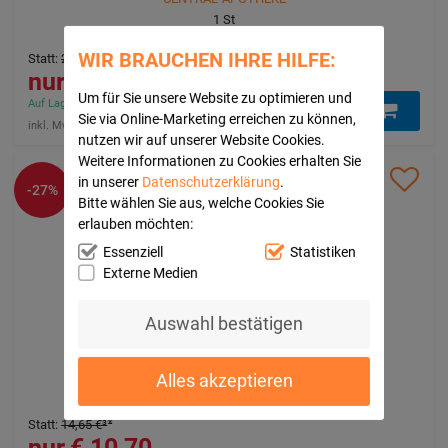
1
St
08013048
WIR BRAUCHEN IHRE HILFE:
Statt
:
25,90 €
³
20,97 €
Um für Sie unsere Website zu optimieren und
Auf Lager - In 1-3 Tagen bei Ihnen (innerhalb Deutschlands)
Sie via Online-Marketing erreichen zu können,
inkl. Mwst. zzgl.
klimaneutraler Versand
nutzen wir auf unserer Website Cookies.
Weitere Informationen zu Cookies erhalten Sie
in unserer
Datenschutzerklärung
.
-27%
Bitte wählen Sie aus, welche Cookies Sie
erlauben möchten:
Essenziell
Statistiken
Externe Medien
Auswahl bestätigen
THYMIANBALSAM mit Myrte für Kinder
Casida GmbH
25
g
Alles akzeptieren
Balsam
10209008
Statt
:
14,65 €
³
10,70 €