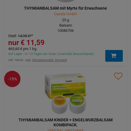
THYMIANBALSAM mit Myrte für Erwachsene
Casida GmbH
25
g
Balsam
10086706
Statt
:
14,95 €
³
11,59 €
463,60 €
pro 1 kg
Auf Lager - In 1-3 Tagen bei Ihnen (innerhalb Deutschlands)
inkl. Mwst. zzgl.
klimaneutraler Versand
-19%
THYMIANBALSAM KINDER + ENGELWURZBALSAM
KOMBIPACK.
CENTRAL-APOTHEKE