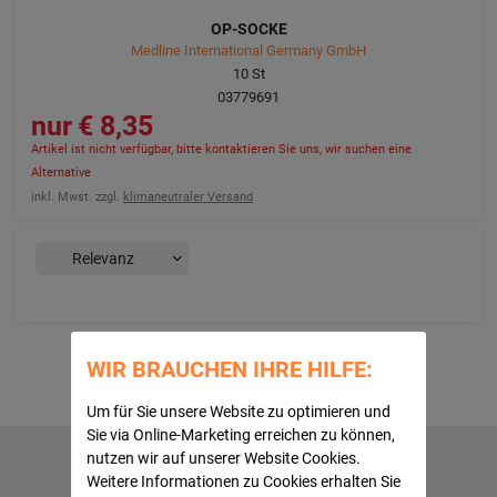
OP-SOCKE
Medline International Germany GmbH
10
St
03779691
8,35 €
Artikel ist nicht verfügbar, bitte kontaktieren Sie uns, wir suchen eine
Alternative
inkl. Mwst. zzgl.
klimaneutraler Versand
WIR BRAUCHEN IHRE HILFE:
Um für Sie unsere Website zu optimieren und
Sie via Online-Marketing erreichen zu können,
nutzen wir auf unserer Website Cookies.
Hilfe
Weitere Informationen zu Cookies erhalten Sie