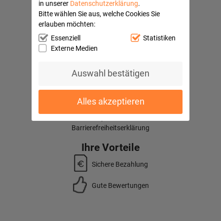
in unserer
Datenschutzerklärung
.
Mein Konto
Bitte wählen Sie aus, welche Cookies Sie
Kontaktformular
erlauben möchten:
Häufige Fragen
Versandkosten
Essenziell
Statistiken
Kundenbewertungen
Externe Medien
Quick Navi:
Auswahl bestätigen
Partnerprogramme
AGB
Datenschutz
Alles akzeptieren
Widerrufsbelehrung
Impressum
Barrierefreiheitserklärung
Ihre Vorteile
Sichere Bezahlung
Gute Bewertungen