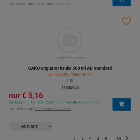
inkl. Mwst. zzgl.
klimaneutraler Versand
GAKO unguator Kruke 500 ml AD Standard
Gako Deutschland GmbH
1
St
11602966
5,16 €
Auf Lager - In 1-3 Tagen bei Ihnen (innerhalb Deutschlands)
inkl. Mwst. zzgl.
klimaneutraler Versand
...
Nächst
1
2
3
4
5
50