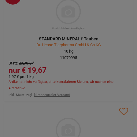
STANDARD MINERAL f.Tauben
Dr. Hesse Tierpharma GmbH & Co.KG
10
kg
11070995
Statt
:
20,70 €
³
19,67 €
1,97 €
pro 1 kg
Artikel ist nicht verfügbar, bitte kontaktieren Sie uns, wir suchen eine
Alternative
inkl. Mwst. zzgl.
klimaneutraler Versand