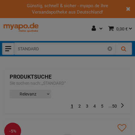
Günstig, schnell & sicher - myapo.de Ihre
Versandapotheke aus Deutschland!
0,00 €
PRODUKTSUCHE
Sie suchen nach:
„
STANDARD
“
...
Nächst
1
2
3
4
5
50
-5%