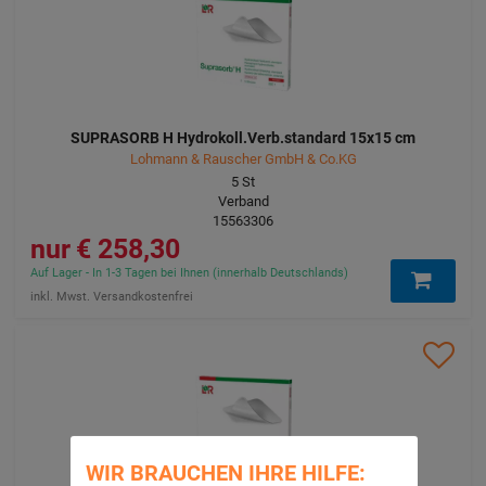
SUPRASORB H Hydrokoll.Verb.standard 15x15 cm
Lohmann & Rauscher GmbH & Co.KG
5
St
Verband
15563306
258,30 €
Auf Lager - In 1-3 Tagen bei Ihnen (innerhalb Deutschlands)
inkl. Mwst. Versandkostenfrei
WIR BRAUCHEN IHRE HILFE: