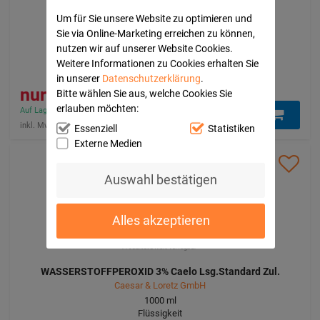
Um für Sie unsere Website zu optimieren und
SUPRASORB H Hydrokoll.Verb.standard 10x10 cm
Sie via Online-Marketing erreichen zu können,
Lohmann & Rauscher GmbH & Co.KG
nutzen wir auf unserer Website Cookies.
10
St
Weitere Informationen zu Cookies erhalten Sie
Verband
15563298
in unserer
Datenschutzerklärung
.
227,86 €
Bitte wählen Sie aus, welche Cookies Sie
erlauben möchten:
Auf Lager - In 1-3 Tagen bei Ihnen (innerhalb Deutschlands)
inkl. Mwst. Versandkostenfrei
Essenziell
Statistiken
Externe Medien
Auswahl bestätigen
Alles akzeptieren
WASSERSTOFFPEROXID 3% Caelo Lsg.Standard Zul.
Caesar & Loretz GmbH
1000
ml
Flüssigkeit